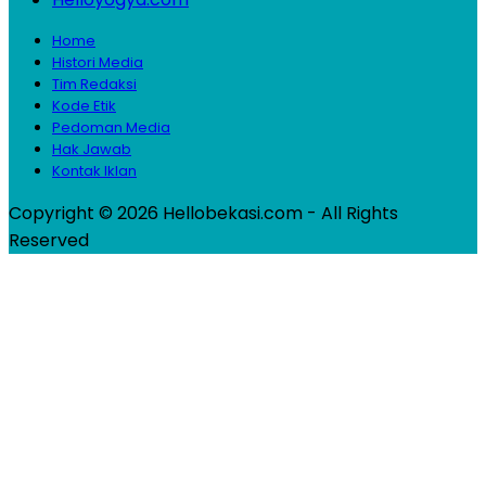
Home
Histori Media
Tim Redaksi
Kode Etik
Pedoman Media
Hak Jawab
Kontak Iklan
Copyright © 2026 Hellobekasi.com - All Rights
Reserved