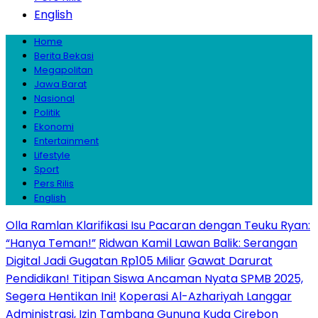
English
Home
Berita Bekasi
Megapolitan
Jawa Barat
Nasional
Politik
Ekonomi
Entertainment
Lifestyle
Sport
Pers Rilis
English
Olla Ramlan Klarifikasi Isu Pacaran dengan Teuku Ryan:
“Hanya Teman!”
Ridwan Kamil Lawan Balik: Serangan
Digital Jadi Gugatan Rp105 Miliar
Gawat Darurat
Pendidikan! Titipan Siswa Ancaman Nyata SPMB 2025,
Segera Hentikan Ini!
Koperasi Al-Azhariyah Langgar
Administrasi, Izin Tambang Gunung Kuda Cirebon