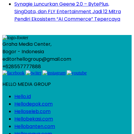
Synagie Luncurkan Geene 2.0 – BytePlus,
SingData, dan FLY Entertainment Jadi 12 Mitra
Pendiri Ekosistem “AI Commerce” Tepercaya
Graha Media Center,
Bogor - Indonesia
editorhellogroup@gmail.com
+628557777888
HELLO MEDIA GROUP
Hello.id
Hellodepok.com
Helloseleb.com
Hellobekasi.com
Hellobanten.com
Helloyogya.com