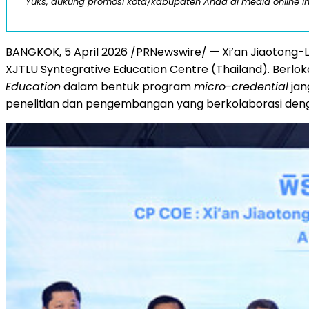
Yuks, dukung promosi kota/kabupaten Anda di media online ini d
BANGKOK, 5 April 2026 /PRNewswire/ — Xi’an Jiaotong-L
XJTLU Syntegrative Education Centre (Thailand). Berloka
Education
dalam bentuk program
micro-credential
jan
penelitian dan pengembangan yang berkolaborasi den