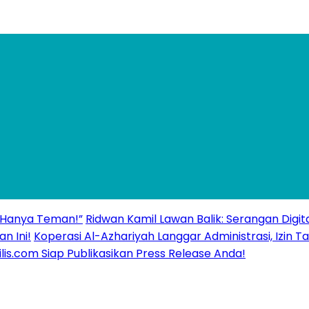
 “Hanya Teman!”
Ridwan Kamil Lawan Balik: Serangan Digita
n Ini!
Koperasi Al-Azhariyah Langgar Administrasi, Izi
ilis.com Siap Publikasikan Press Release Anda!