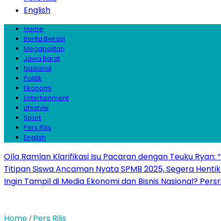
English
Home
Berita Bekasi
Megapolitan
Jawa Barat
Nasional
Politik
Ekonomi
Entertainment
Lifestyle
Sport
Pers Rilis
English
Olla Ramlan Klarifikasi Isu Pacaran dengan Teuku Ryan:
Titipan Siswa Ancaman Nyata SPMB 2025, Segera Hentika
Ingin Tampil di Media Ekonomi dan Bisnis Nasional? Persr
Home
Pers Rilis
/