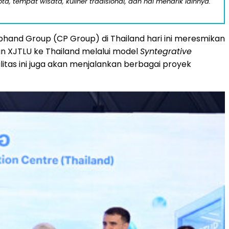
a, tempat wisata, kuliner tradisional, dan hal menarik lainnya.
phand Group (CP Group) di Thailand hari ini meresmikan
kan XJTLU ke Thailand melalui model
Syntegrative
itas ini juga akan menjalankan berbagai proyek