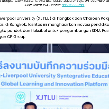
engan bikin konten artikel dan cerita seputar sejarah, asal-usul kot
Kirim lewat WA Center:
085315557788.
iverpool University (XJTLU) di Tiongkok dan Charoen Pok
si di Bangkok, fasilitas ini menghadirkan inovasi pendidi
gka pendek dan fleksibel untuk pengembangan SDM. Fasil
gan CP Group.