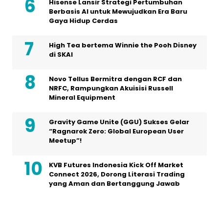
Hisense Lansir Strategi Pertumbuhan
Berbasis AI untuk Mewujudkan Era Baru
Gaya Hidup Cerdas
High Tea bertema Winnie the Pooh Disney
di SKAI
Novo Tellus Bermitra dengan RCF dan
NRFC, Rampungkan Akuisisi Russell
Mineral Equipment
Gravity Game Unite (GGU) Sukses Gelar
“Ragnarok Zero: Global European User
Meetup”!
KVB Futures Indonesia Kick Off Market
Connect 2026, Dorong Literasi Trading
yang Aman dan Bertanggung Jawab