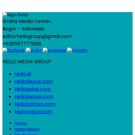
Graha Media Center,
Bogor - Indonesia
editorhellogroup@gmail.com
+628557777888
HELLO MEDIA GROUP
Hello.id
Hellodepok.com
Helloseleb.com
Hellobekasi.com
Hellobanten.com
Helloyogya.com
Home
Histori Media