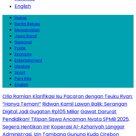
English
Home
Berita Bekasi
Megapolitan
Jawa Barat
Nasional
Politik
Ekonomi
Entertainment
Lifestyle
Sport
Pers Rilis
English
Olla Ramlan Klarifikasi Isu Pacaran dengan Teuku Ryan:
“Hanya Teman!”
Ridwan Kamil Lawan Balik: Serangan
Digital Jadi Gugatan Rp105 Miliar
Gawat Darurat
Pendidikan! Titipan Siswa Ancaman Nyata SPMB 2025,
Segera Hentikan Ini!
Koperasi Al-Azhariyah Langgar
Administrasi, Izin Tambang Gunung Kuda Cirebon