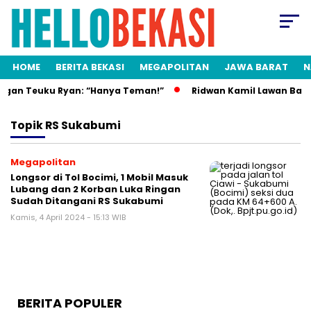
HOME
BERITA BEKASI
MEGAPOLITAN
JAWA BARAT
N
engan Teuku Ryan: “Hanya Teman!”
Ridwan Kamil Lawan Balik:
Topik
RS Sukabumi
Megapolitan
Longsor di Tol Bocimi, 1 Mobil Masuk
Lubang dan 2 Korban Luka Ringan
Sudah Ditangani RS Sukabumi
Kamis, 4 April 2024 - 15:13 WIB
BERITA POPULER