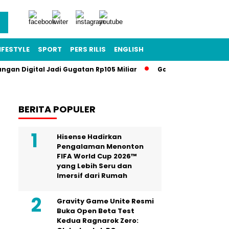
IFESTYLE
SPORT
PERS RILIS
ENGLISH
angan Digital Jadi Gugatan Rp105 Miliar
Gawat Darurat Pendi
BERITA POPULER
Hisense Hadirkan
Pengalaman Menonton
FIFA World Cup 2026™
yang Lebih Seru dan
Imersif dari Rumah
Gravity Game Unite Resmi
Buka Open Beta Test
Kedua Ragnarok Zero: