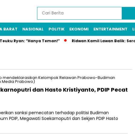
A BARAT
NASIONAL
POLITIK
EKONOMI
ENTERTAINMENT
L
n Teuku Ryan: “Hanya Teman!”
Ridwan Kamil Lawan Balik: Ser
arnoputri dan Hasto Kristiyanto, PDIP Pecat
rikan sanksi pemecatan terhadap politisi Budiman
mum PDIP, Megawati Soekarnoputri dan Sekjen PDIP Hasto