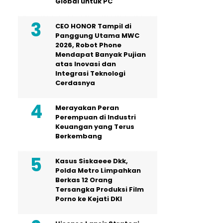
Global untuk PC
CEO HONOR Tampil di
Panggung Utama MWC
2026, Robot Phone
Mendapat Banyak Pujian
atas Inovasi dan
Integrasi Teknologi
Cerdasnya
Merayakan Peran
Perempuan di Industri
Keuangan yang Terus
Berkembang
Kasus Siskaeee Dkk,
Polda Metro Limpahkan
Berkas 12 Orang
Tersangka Produksi Film
Porno ke Kejati DKI