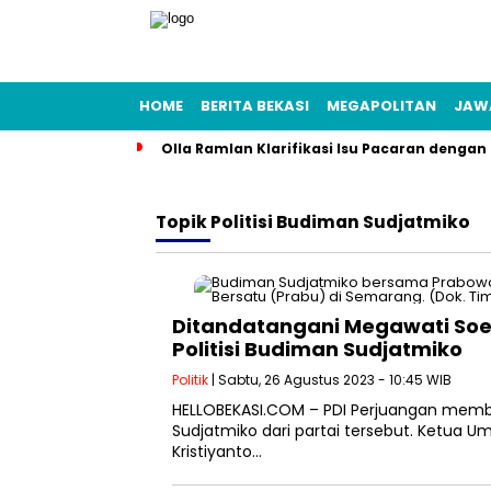
HOME
BERITA BEKASI
MEGAPOLITAN
JAW
Olla Ramlan Klarifikasi Isu Pacaran denga
Topik
Politisi Budiman Sudjatmiko
Ditandatangani Megawati Soek
Politisi Budiman Sudjatmiko
Politik
| Sabtu, 26 Agustus 2023 - 10:45 WIB
HELLOBEKASI.COM – PDI Perjuangan membe
Sudjatmiko dari partai tersebut. Ketua U
Kristiyanto…