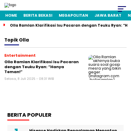
HOME
BERITA BEKASI
MEGAPOLITAN
JAWA BARAT
N
Olla Ramlan Klarifikasi Isu Pacaran dengan Teuku Ryan: “H
Topik
Olla
Entertainment
Olla Ramlan Klarifikasi Isu Pacaran
dengan Teuku Ryan: “Hanya
Teman!”
Selasa, 8 Juli 2025 - 08:31 WIB
BERITA POPULER
Hisense Hadirkan Pengalaman Menonton