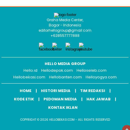
Graha Media Center,
Bogor - Indonesia
editorhellogroup@gmail.com
+628557777888
HELLO MEDIA GROUP
Hello.id
Hellodepok.com
Helloseleb.com
Hellobekasi.com
Hellobanten.com
Helloyogya.com
HOME
HISTORI MEDIA
TIM REDAKSI
KODE ETIK
PEDOMAN MEDIA
HAK JAWAB
KONTAK IKLAN
COPYRIGHT © 2026 HELLOBEKASI.COM - ALL RIGHTS RESERVED