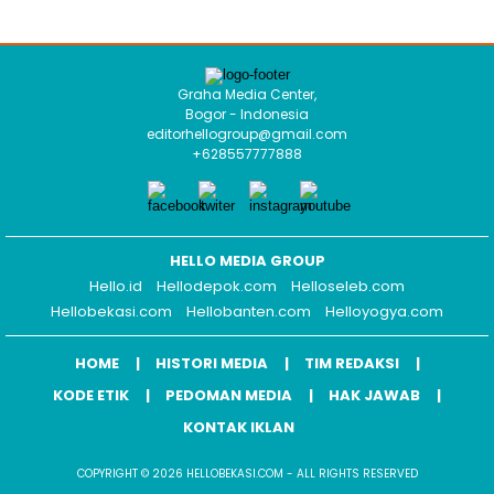
Graha Media Center,
Bogor - Indonesia
editorhellogroup@gmail.com
+628557777888
HELLO MEDIA GROUP
Hello.id
Hellodepok.com
Helloseleb.com
Hellobekasi.com
Hellobanten.com
Helloyogya.com
HOME
HISTORI MEDIA
TIM REDAKSI
KODE ETIK
PEDOMAN MEDIA
HAK JAWAB
KONTAK IKLAN
COPYRIGHT © 2026 HELLOBEKASI.COM - ALL RIGHTS RESERVED