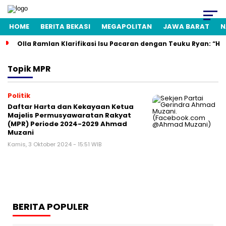
HOME
BERITA BEKASI
MEGAPOLITAN
JAWA BARAT
N
Olla Ramlan Klarifikasi Isu Pacaran dengan Teuku Ryan: “H
Topik
MPR
Politik
Daftar Harta dan Kekayaan Ketua
Majelis Permusyawaratan Rakyat
(MPR) Periode 2024-2029 Ahmad
Muzani
Kamis, 3 Oktober 2024 - 15:51 WIB
BERITA POPULER