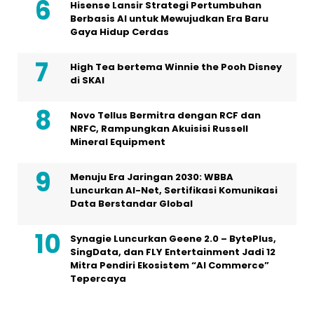
Hisense Lansir Strategi Pertumbuhan
Berbasis AI untuk Mewujudkan Era Baru
Gaya Hidup Cerdas
High Tea bertema Winnie the Pooh Disney
di SKAI
Novo Tellus Bermitra dengan RCF dan
NRFC, Rampungkan Akuisisi Russell
Mineral Equipment
Menuju Era Jaringan 2030: WBBA
Luncurkan AI-Net, Sertifikasi Komunikasi
Data Berstandar Global
Synagie Luncurkan Geene 2.0 – BytePlus,
SingData, dan FLY Entertainment Jadi 12
Mitra Pendiri Ekosistem “AI Commerce”
Tepercaya