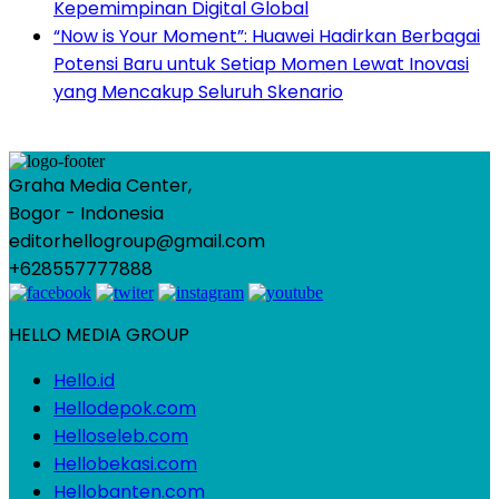
Kepemimpinan Digital Global
“Now is Your Moment”: Huawei Hadirkan Berbagai
Potensi Baru untuk Setiap Momen Lewat Inovasi
yang Mencakup Seluruh Skenario
Graha Media Center,
Bogor - Indonesia
editorhellogroup@gmail.com
+628557777888
HELLO MEDIA GROUP
Hello.id
Hellodepok.com
Helloseleb.com
Hellobekasi.com
Hellobanten.com