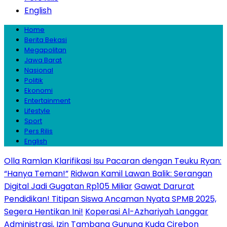
English
Home
Berita Bekasi
Megapolitan
Jawa Barat
Nasional
Politik
Ekonomi
Entertainment
Lifestyle
Sport
Pers Rilis
English
Olla Ramlan Klarifikasi Isu Pacaran dengan Teuku Ryan:
“Hanya Teman!”
Ridwan Kamil Lawan Balik: Serangan
Digital Jadi Gugatan Rp105 Miliar
Gawat Darurat
Pendidikan! Titipan Siswa Ancaman Nyata SPMB 2025,
Segera Hentikan Ini!
Koperasi Al-Azhariyah Langgar
Administrasi, Izin Tambang Gunung Kuda Cirebon