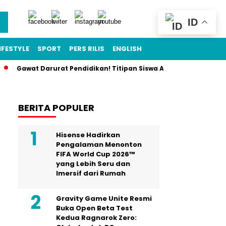
ID
IFESTYLE
SPORT
PERS RILIS
ENGLISH
Gawat Darurat Pendidikan! Titipan Siswa Ancaman Nyata SPMB 2
BERITA POPULER
Hisense Hadirkan
Pengalaman Menonton
FIFA World Cup 2026™
yang Lebih Seru dan
Imersif dari Rumah
Gravity Game Unite Resmi
Buka Open Beta Test
Kedua Ragnarok Zero: