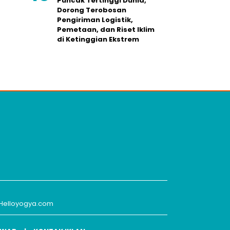
Puncak Tertinggi Dunia,
Dorong Terobosan
Pengiriman Logistik,
Pemetaan, dan Riset Iklim
di Ketinggian Ekstrem
Helloyogya.com