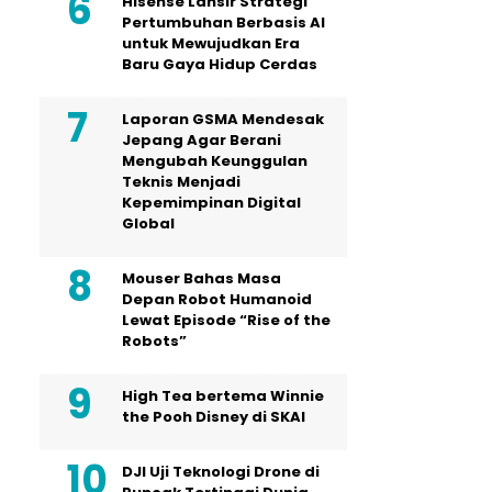
Hisense Lansir Strategi
Pertumbuhan Berbasis AI
untuk Mewujudkan Era
Baru Gaya Hidup Cerdas
Laporan GSMA Mendesak
Jepang Agar Berani
Mengubah Keunggulan
Teknis Menjadi
Kepemimpinan Digital
Global
Mouser Bahas Masa
Depan Robot Humanoid
Lewat Episode “Rise of the
Robots”
High Tea bertema Winnie
the Pooh Disney di SKAI
DJI Uji Teknologi Drone di