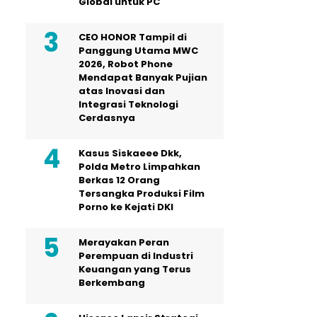
Global untuk PC
CEO HONOR Tampil di
Panggung Utama MWC
2026, Robot Phone
Mendapat Banyak Pujian
atas Inovasi dan
Integrasi Teknologi
Cerdasnya
Kasus Siskaeee Dkk,
Polda Metro Limpahkan
Berkas 12 Orang
Tersangka Produksi Film
Porno ke Kejati DKI
Merayakan Peran
Perempuan di Industri
Keuangan yang Terus
Berkembang