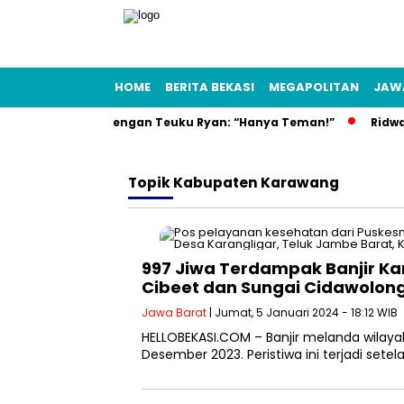
HOME
BERITA BEKASI
MEGAPOLITAN
JAW
asi Isu Pacaran dengan Teuku Ryan: “Hanya Teman!”
Ridwan 
Topik
Kabupaten Karawang
997 Jiwa Terdampak Banjir Ka
Cibeet dan Sungai Cidawolon
Jawa Barat
| Jumat, 5 Januari 2024 - 18:12 WIB
HELLOBEKASI.COM – Banjir melanda wilayah
Desember 2023. Peristiwa ini terjadi se