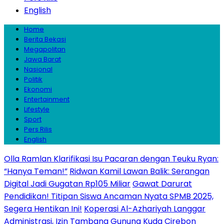
English
Home
Berita Bekasi
Megapolitan
Jawa Barat
Nasional
Politik
Ekonomi
Entertainment
Lifestyle
Sport
Pers Rilis
English
Olla Ramlan Klarifikasi Isu Pacaran dengan Teuku Ryan:
“Hanya Teman!”
Ridwan Kamil Lawan Balik: Serangan
Digital Jadi Gugatan Rp105 Miliar
Gawat Darurat
Pendidikan! Titipan Siswa Ancaman Nyata SPMB 2025,
Segera Hentikan Ini!
Koperasi Al-Azhariyah Langgar
Administrasi, Izin Tambang Gunung Kuda Cirebon