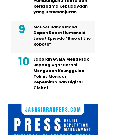
Pembangunan Kota dan
Kerja sama Kebudayaan
yang Berkelanjutan
Mouser Bahas Masa
Depan Robot Humanoid
Lewat Episode “Rise of the
Robots”
Laporan GSMA Mendesak
Jepang Agar Berani
Mengubah Keunggulan
Teknis Menjadi
Kepemimpinan Digital
Global