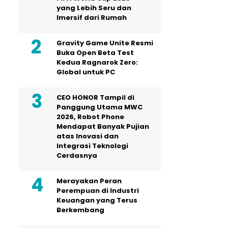
yang Lebih Seru dan
Imersif dari Rumah
Gravity Game Unite Resmi
Buka Open Beta Test
Kedua Ragnarok Zero:
Global untuk PC
CEO HONOR Tampil di
Panggung Utama MWC
2026, Robot Phone
Mendapat Banyak Pujian
atas Inovasi dan
Integrasi Teknologi
Cerdasnya
Merayakan Peran
Perempuan di Industri
Keuangan yang Terus
Berkembang