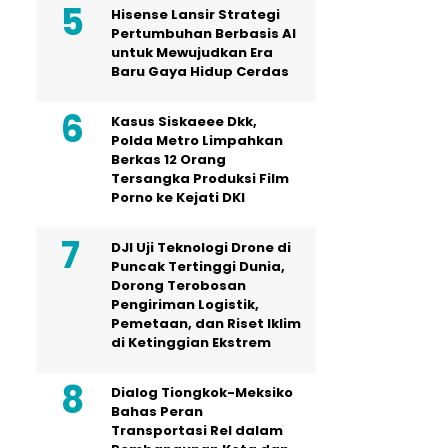
Hisense Lansir Strategi
Pertumbuhan Berbasis AI
untuk Mewujudkan Era
Baru Gaya Hidup Cerdas
Kasus Siskaeee Dkk,
Polda Metro Limpahkan
Berkas 12 Orang
Tersangka Produksi Film
Porno ke Kejati DKI
DJI Uji Teknologi Drone di
Puncak Tertinggi Dunia,
Dorong Terobosan
Pengiriman Logistik,
Pemetaan, dan Riset Iklim
di Ketinggian Ekstrem
Dialog Tiongkok-Meksiko
Bahas Peran
Transportasi Rel dalam