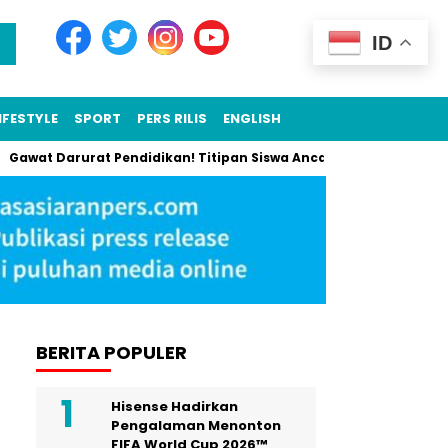
ID
IFESTYLE
SPORT
PERS RILIS
ENGLISH
wat Darurat Pendidikan! Titipan Siswa Ancaman Nyata SPMB 2025,
BERITA POPULER
Hisense Hadirkan
Pengalaman Menonton
FIFA World Cup 2026™