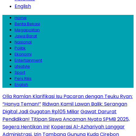
English
Home
Berita Bekasi
Megapolitan
Jawa Barat
Nasional
Politik
Ekonomi
Entertainment
Lifestyle
Sport
Pers Rilis
English
Olla Ramlan Klarifikasi Isu Pacaran dengan Teuku Ryan:
“Hanya Teman!”
Ridwan Kamil Lawan Balik: Serangan
Digital Jadi Gugatan Rp105 Miliar
Gawat Darurat
Pendidikan! Titipan Siswa Ancaman Nyata SPMB 2025,
Segera Hentikan Ini!
Koperasi Al-Azhariyah Langgar
Administrasi, Izin Tambang Gunung Kuda Cirebon