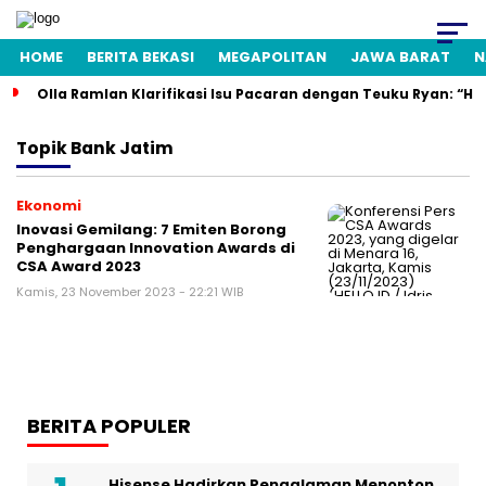
HOME
BERITA BEKASI
MEGAPOLITAN
JAWA BARAT
N
Olla Ramlan Klarifikasi Isu Pacaran dengan Teuku Ryan: “H
Topik
Bank Jatim
Ekonomi
Inovasi Gemilang: 7 Emiten Borong
Penghargaan Innovation Awards di
CSA Award 2023
Kamis, 23 November 2023 - 22:21 WIB
BERITA POPULER
Hisense Hadirkan Pengalaman Menonton