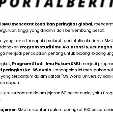
i SMU mencatat kenaikan peringkat global
, mencerm
rguruan tinggi yang dinamis dan berkembang pesat.
yang terus tercapai di seluruh portofolio akademik SMU
sedangkan
Program Studi Ilmu Akuntansi & Keuangan 
ingga menjadi pencapaian penting untuk bidang-bidang un
ngkat,
Program Studi Ilmu Hukum SMU
menjadi program
i peringkat ke-56 dunia
. Pencapaian ini merupakan sa
 yang tercantum dalam daftar "QS World University Rankin
un depan.
ini tercantum dalam jajaran 60 besar dunia, yaitu Progr
.
anajemen
SMU tercantum dalam peringkat 100 besar dun