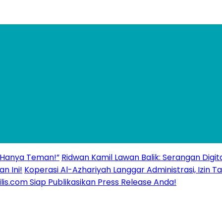
 “Hanya Teman!”
Ridwan Kamil Lawan Balik: Serangan Digita
n Ini!
Koperasi Al-Azhariyah Langgar Administrasi, Izi
ilis.com Siap Publikasikan Press Release Anda!