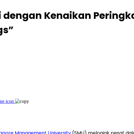
i dengan Kenaikan Peringka
gs”
gapore Management University
(SMU) melonjak pesat dala