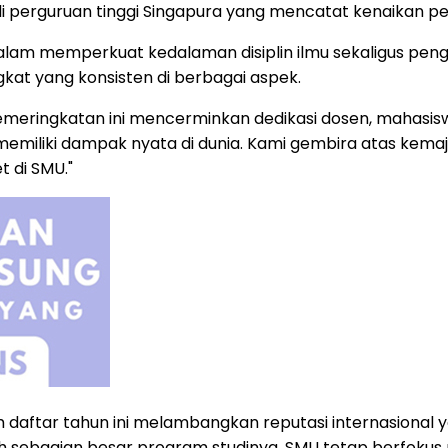
 perguruan tinggi Singapura yang mencatat kenaikan per
am memperkuat kedalaman disiplin ilmu sekaligus penga
kat yang konsisten di berbagai aspek.
pemeringkatan ini mencerminkan dedikasi dosen, mahasi
emiliki dampak nyata di dunia. Kami gembira atas kemaju
t di SMU."
alam daftar tahun ini melambangkan reputasi internasio
leh sebagian besar program studinya, SMU tetap berfo