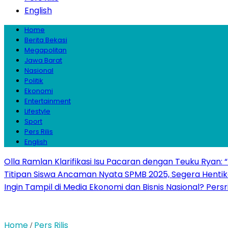
English
Home
Berita Bekasi
Megapolitan
Jawa Barat
Nasional
Politik
Ekonomi
Entertainment
Lifestyle
Sport
Pers Rilis
English
Olla Ramlan Klarifikasi Isu Pacaran dengan Teuku Ryan:
Titipan Siswa Ancaman Nyata SPMB 2025, Segera Hentika
Ingin Tampil di Media Ekonomi dan Bisnis Nasional? Persr
Home
Pers Rilis
/