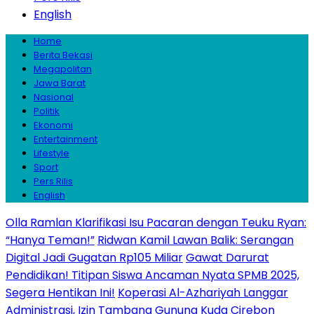
English
Home
Berita Bekasi
Megapolitan
Jawa Barat
Nasional
Politik
Ekonomi
Entertainment
Lifestyle
Sport
Pers Rilis
English
Olla Ramlan Klarifikasi Isu Pacaran dengan Teuku Ryan:
“Hanya Teman!”
Ridwan Kamil Lawan Balik: Serangan
Digital Jadi Gugatan Rp105 Miliar
Gawat Darurat
Pendidikan! Titipan Siswa Ancaman Nyata SPMB 2025,
Segera Hentikan Ini!
Koperasi Al-Azhariyah Langgar
Administrasi, Izin Tambang Gunung Kuda Cirebon