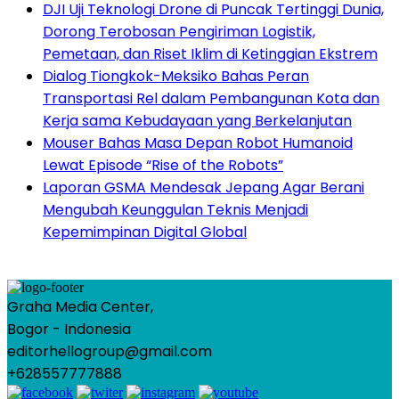
DJI Uji Teknologi Drone di Puncak Tertinggi Dunia,
Dorong Terobosan Pengiriman Logistik,
Pemetaan, dan Riset Iklim di Ketinggian Ekstrem
Dialog Tiongkok-Meksiko Bahas Peran
Transportasi Rel dalam Pembangunan Kota dan
Kerja sama Kebudayaan yang Berkelanjutan
Mouser Bahas Masa Depan Robot Humanoid
Lewat Episode “Rise of the Robots”
Laporan GSMA Mendesak Jepang Agar Berani
Mengubah Keunggulan Teknis Menjadi
Kepemimpinan Digital Global
Graha Media Center,
Bogor - Indonesia
editorhellogroup@gmail.com
+628557777888