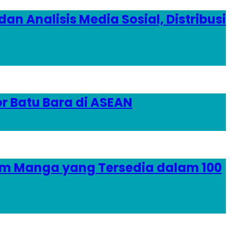
 Analisis Media Sosial, Distribusi
r Batu Bara di ASEAN
orm Manga yang Tersedia dalam 100