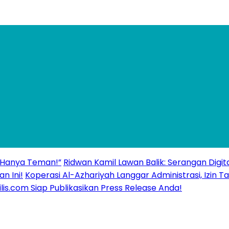
 “Hanya Teman!”
Ridwan Kamil Lawan Balik: Serangan Digita
n Ini!
Koperasi Al-Azhariyah Langgar Administrasi, Izi
ilis.com Siap Publikasikan Press Release Anda!