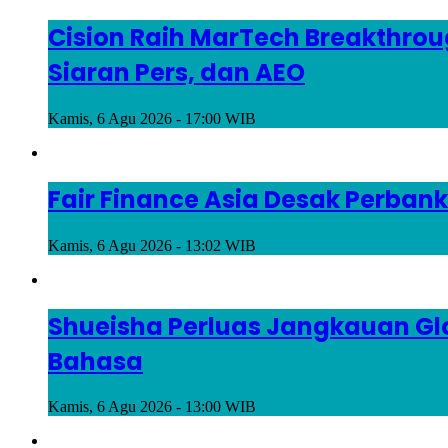
Cision Raih MarTech Breakthrou
Siaran Pers, dan AEO
Kamis, 6 Agu 2026 - 17:00 WIB
Fair Finance Asia Desak Perban
Kamis, 6 Agu 2026 - 13:02 WIB
Shueisha Perluas Jangkauan Gl
Bahasa
Kamis, 6 Agu 2026 - 13:00 WIB