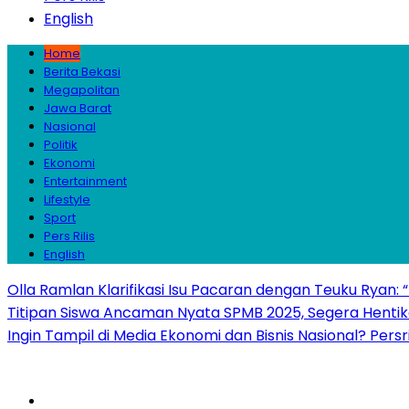
English
Home
Berita Bekasi
Megapolitan
Jawa Barat
Nasional
Politik
Ekonomi
Entertainment
Lifestyle
Sport
Pers Rilis
English
Olla Ramlan Klarifikasi Isu Pacaran dengan Teuku Ryan:
Titipan Siswa Ancaman Nyata SPMB 2025, Segera Hentika
Ingin Tampil di Media Ekonomi dan Bisnis Nasional? Persr