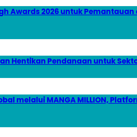
gh Awards 2026 untuk Pemantauan dan
kan Hentikan Pendanaan untuk Sekto
obal melalui MANGA MILLION, Platf