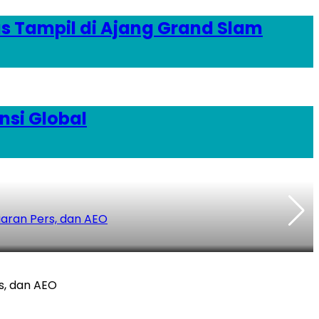
as Tampil di Ajang Grand Slam
nsi Global
iaran Pers, dan AEO
P
s, dan AEO