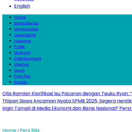
English
Home
Berita Bekasi
Megapolitan
Jawa Barat
Nasional
Politik
Ekonomi
Entertainment
Lifestyle
Sport
Pers Rilis
English
Olla Ramlan Klarifikasi Isu Pacaran dengan Teuku Ryan:
Titipan Siswa Ancaman Nyata SPMB 2025, Segera Hentika
Ingin Tampil di Media Ekonomi dan Bisnis Nasional? Persr
Home
Pers Rilis
/