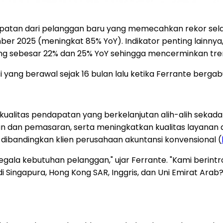
tan dari pelanggan baru yang memecahkan rekor selam
r 2025 (meningkat 85% YoY). Indikator penting lainnya,
g sebesar 22% dan 25% YoY sehingga mencerminkan tren
 yang berawal sejak 16 bulan lalu ketika Ferrante berg
itas pendapatan yang berkelanjutan alih-alih sekadar m
lan dan pemasaran, serta meningkatkan kualitas layana
 dibandingkan klien perusahaan akuntansi konvensional (
gala kebutuhan pelanggan," ujar Ferrante. "Kami berin
si di Singapura, Hong Kong SAR, Inggris, dan Uni Emirat