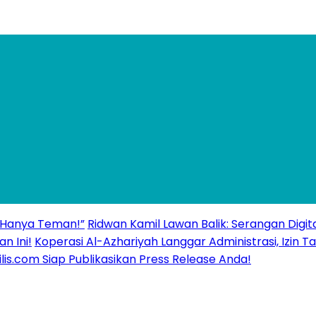
 “Hanya Teman!”
Ridwan Kamil Lawan Balik: Serangan Digita
n Ini!
Koperasi Al-Azhariyah Langgar Administrasi, Izi
ilis.com Siap Publikasikan Press Release Anda!