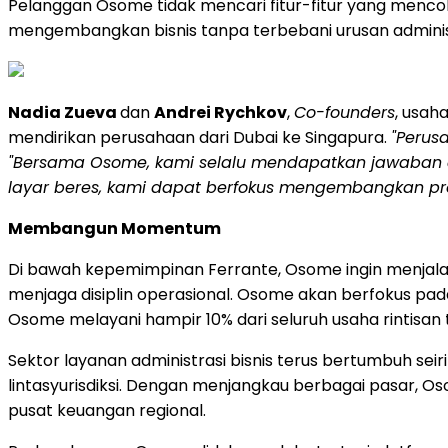
Pelanggan Osome tidak mencari fitur-fitur yang menc
mengembangkan bisnis tanpa terbebani urusan adminis
Nadia Zueva
dan
Andrei Rychkov
,
Co-founders
, usaha
mendirikan perusahaan dari Dubai ke Singapura.
"Perus
"Bersama Osome, kami selalu mendapatkan jawaban dala
layar beres, kami dapat berfokus mengembangkan pr
Membangun Momentum
Di bawah kepemimpinan Ferrante, Osome ingin menjala
menjaga disiplin operasional. Osome akan berfokus pada
Osome melayani hampir 10% dari seluruh usaha rintisan t
Sektor layanan administrasi bisnis terus bertumbuh se
lintasyurisdiksi. Dengan menjangkau berbagai pasar, Os
pusat keuangan regional.