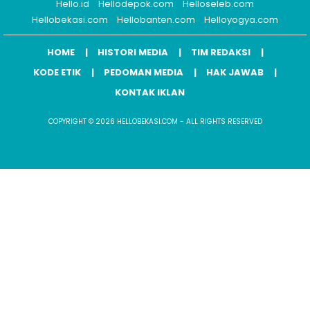
Hello.id
Hellodepok.com
Helloseleb.com
Hellobekasi.com
Hellobanten.com
Helloyogya.com
HOME
HISTORI MEDIA
TIM REDAKSI
KODE ETIK
PEDOMAN MEDIA
HAK JAWAB
KONTAK IKLAN
COPYRIGHT © 2026 HELLOBEKASI.COM - ALL RIGHTS RESERVED