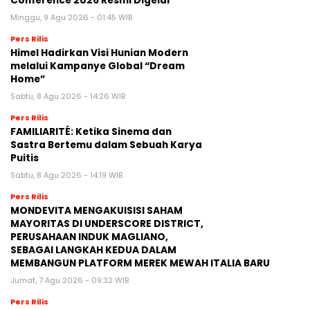
Conference 2026 Resmi Digelar
Minggu, 9 Agu 2026 - 01:45 WIB
Pers Rilis
Himel Hadirkan Visi Hunian Modern
melalui Kampanye Global “Dream
Home”
Sabtu, 8 Agu 2026 - 14:26 WIB
Pers Rilis
FAMILIARITÉ: Ketika Sinema dan
Sastra Bertemu dalam Sebuah Karya
Puitis
Sabtu, 8 Agu 2026 - 14:19 WIB
Pers Rilis
MONDEVITA MENGAKUISISI SAHAM
MAYORITAS DI UNDERSCORE DISTRICT,
PERUSAHAAN INDUK MAGLIANO,
SEBAGAI LANGKAH KEDUA DALAM
MEMBANGUN PLATFORM MEREK MEWAH ITALIA BARU
Jumat, 7 Agu 2026 - 09:32 WIB
Pers Rilis