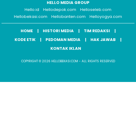
HELLO MEDIA GROUP
Hello.id
Hellodepok.com
Helloseleb.com
Hellobekasi.com
Hellobanten.com
Helloyogya.com
HOME
HISTORI MEDIA
TIM REDAKSI
KODE ETIK
PEDOMAN MEDIA
HAK JAWAB
KONTAK IKLAN
COPYRIGHT © 2026 HELLOBEKASI.COM - ALL RIGHTS RESERVED