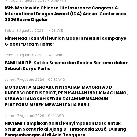
Minggu, 9 Agustus 2026 - 01:45 WIB
16th Worldwide Chinese Life Insurance Congress &
International Dragon Award (IDA) Annual Conference
2026 Resmi Digelar
Sabtu, 8 Agustus 2026 - 14:26 WIB
Himel Hadirkan Visi Hunian Modern melalui Kampanye
Global “Dream Home”
Sabtu, 8 Agustus 2026 - 14:19 WIB
FAMILIARITÉ: Ketika Sinema dan Sastra Bertemu dalam
Sebuah Karya Puitis
Jumat, 7 Agustus 2026 - 09:32 WIB
MONDEVITA MENGAKUISISI SAHAM MAYORITAS DI
UNDERSCORE DISTRICT, PERUSAHAAN INDUK MAGLIANO,
SEBAGAI LANGKAH KEDUA DALAM MEMBANGUN
PLATFORM MEREK MEWAH ITALIA BARU
Jumat, 7 Agustus 2026 - 04:14 WIB
HIKSEMI Tampilkan Solusi Penyimpanan Data untuk
Seluruh Skenario di Ajang DTI Indonesia 2026, Dukung
Pengembangan AI di Asia Tenggara