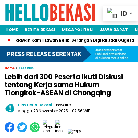
ID
HOME
BERITA BEKASI
MEGAPOLITAN
JAWA BARAT
N
Ridwan Kamil Lawan Balik: Serangan Digital Jadi Gugatan Rp105 M
/
Home
Pers Rilis
Lebih dari 300 Peserta Ikuti Diskusi
tentang Kerja sama Hukum
Tiongkok-ASEAN di Chongqing
Tim Hello Bekasi
- Pewarta
Minggu, 23 November 2025 - 07:56 WIB