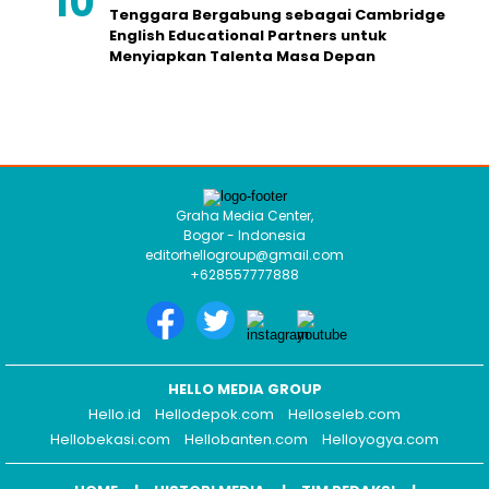
Tenggara Bergabung sebagai Cambridge
English Educational Partners untuk
Menyiapkan Talenta Masa Depan
Graha Media Center,
Bogor - Indonesia
editorhellogroup@gmail.com
+628557777888
HELLO MEDIA GROUP
Hello.id
Hellodepok.com
Helloseleb.com
Hellobekasi.com
Hellobanten.com
Helloyogya.com