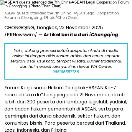
ASEAN guests attended the 7th China-ASEAN Legal Cooperation
Forum in Chongqing. (Photo/Chen Zhan)
CHONGQING
, Tiongkok,
23 November 2025
/PRNewswire/ —
Artikel berita dari
iChongqing
.
Yuks, dukung promosi kota/kabupaten Anda di media
online ini dengan bikin konten artikel dan cerita seputar
sejarah, asal-usul kota, tempat wisata, kuliner tradisional,
dan hal menarik lainnya. Kirim lewat WA Center:
085315557788.
Forum Kerja sama Hukum Tiongkok-ASEAN Ke-7
resmi dibuka di
Chongqing
pada 21 November, diikuti
lebih dari 300 peserta dari lembaga legislatif, yudisial,
dan badan hukum pemerintah di ASEAN, serta para
pemimpin dari dunia akademik, sektor hukum, dan
komunitas bisnis. Para peserta berasal dari
Thailand
,
Laos
,
Indonesia
, dan Filipina.