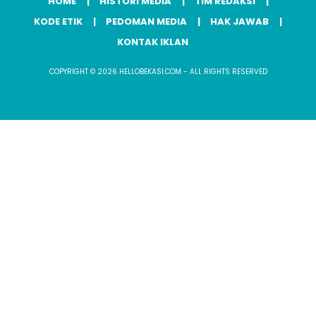
HOME
HISTORI MEDIA
TIM REDAKSI
KODE ETIK
PEDOMAN MEDIA
HAK JAWAB
KONTAK IKLAN
COPYRIGHT © 2026 HELLOBEKASI.COM - ALL RIGHTS RESERVED