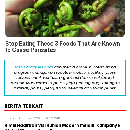
Stop Eating These 3 Foods That Are Known
to Cause Parasites
Jasasiaranpers.com
dan media online ini mendukung
program manajemen reputasi melalui publikasi press
release untuk institusi, organisasi dan merek/brand
produk. Manajemen reputasi juga penting bagi kalangan
birokrat, politisi, pengusaha, selebriti dan tokoh publik.
BERITA TERKAIT
Sabtu, 8 Agustus 2026 - 14:26 WIB
Himel Hadirkan Visi Hunian Modern melalui Kampanye