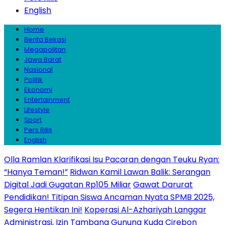
English
Home
Berita Bekasi
Megapolitan
Jawa Barat
Nasional
Politik
Ekonomi
Entertainment
Lifestyle
Sport
Pers Rilis
English
Olla Ramlan Klarifikasi Isu Pacaran dengan Teuku Ryan:
“Hanya Teman!”
Ridwan Kamil Lawan Balik: Serangan
Digital Jadi Gugatan Rp105 Miliar
Gawat Darurat
Pendidikan! Titipan Siswa Ancaman Nyata SPMB 2025,
Segera Hentikan Ini!
Koperasi Al-Azhariyah Langgar
Administrasi, Izin Tambang Gunung Kuda Cirebon