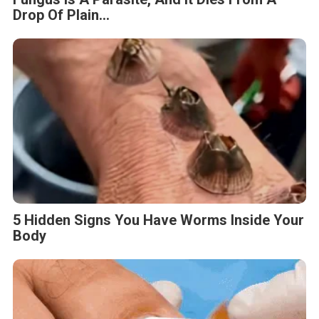
Drop Of Plain...
5 Hidden Signs You Have Worms Inside Your
Body