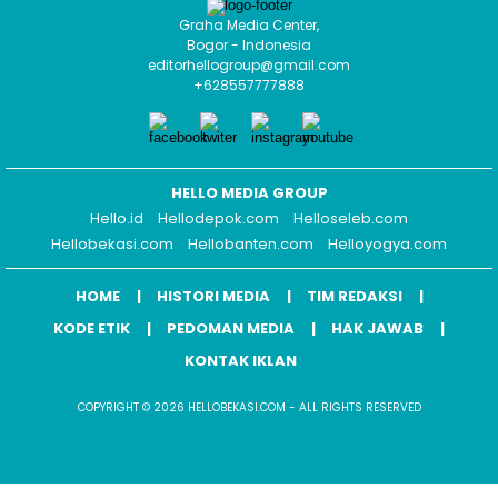
Graha Media Center,
Bogor - Indonesia
editorhellogroup@gmail.com
+628557777888
HELLO MEDIA GROUP
Hello.id
Hellodepok.com
Helloseleb.com
Hellobekasi.com
Hellobanten.com
Helloyogya.com
HOME
HISTORI MEDIA
TIM REDAKSI
KODE ETIK
PEDOMAN MEDIA
HAK JAWAB
KONTAK IKLAN
COPYRIGHT © 2026 HELLOBEKASI.COM - ALL RIGHTS RESERVED