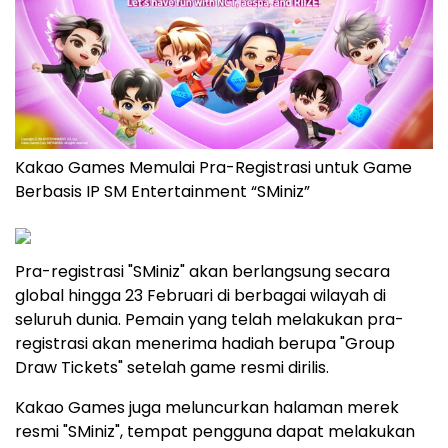
Kakao Games Memulai Pra-Registrasi untuk Game
Berbasis IP SM Entertainment “SMiniz”
Pra-registrasi "SMiniz" akan berlangsung secara
global hingga 23 Februari di berbagai wilayah di
seluruh dunia. Pemain yang telah melakukan pra-
registrasi akan menerima hadiah berupa "Group
Draw Tickets" setelah game resmi dirilis.
Kakao Games juga meluncurkan halaman merek
resmi "SMiniz", tempat pengguna dapat melakukan