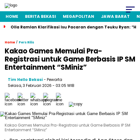
HOME
BERITA BEKASI
MEGAPOLITAN
JAWA BARAT
N
Olla Ramlan Klarifikasi Isu Pacaran dengan Teuku Ryan: “H
/
Home
Pers Rilis
Kakao Games Memulai Pra-
Registrasi untuk Game Berbasis IP SM
Entertainment “SMiniz”
Tim Hello Bekasi
- Pewarta
Selasa, 3 Februari 2026 - 03:05 WIB
Kakao Games Memulai Pra-Registrasi untuk Game Berbasis IP SM
Entertainment “SMiniz”