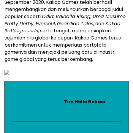
September 2020, Kakao Games telah berhasil
mengembangkan dan meluncurkan berbagai judul
populer seperti
Odin: Valhalla Rising
,
Uma Musume
Pretty Derby
,
Eversoul
,
Guardian Tales
, dan
Kakao
Battlegrounds
, serta tengah mempersiapkan
sejumlah rilis global ke depan. Kakao Games terus
berkomitmen untuk memperluas portofolio
gamenya dan menjajaki peluang baru di industri
game global yang terus berkembang.
Tim Hello Bekasi