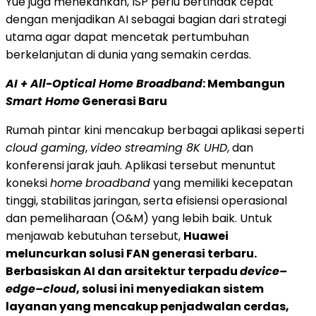
Yue juga menekankan, ISP perlu bertindak cepat
dengan menjadikan AI sebagai bagian dari strategi
utama agar dapat mencetak pertumbuhan
berkelanjutan di dunia yang semakin cerdas.
AI + All-Optical Home Broadband
: Membangun
Smart Home
Generasi Baru
Rumah pintar kini mencakup berbagai aplikasi seperti
cloud gaming
,
video streaming 8K UHD
, dan
konferensi jarak jauh. Aplikasi tersebut menuntut
koneksi
home
broadband
yang memiliki kecepatan
tinggi, stabilitas jaringan, serta efisiensi operasional
dan pemeliharaan (O&M) yang lebih baik. Untuk
menjawab kebutuhan tersebut,
Huawei
meluncurkan solusi FAN generasi terbaru.
Berbasiskan AI dan arsitektur terpadu
device–
edge–cloud
, solusi ini menyediakan sistem
layanan yang mencakup penjadwalan cerdas,