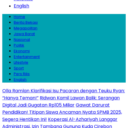
English
Home
Berita Bekasi
Megapolitan
Jawa Barat
Nasional
Politik
Ekonomi
Entertainment
Lifestyle
Sport
Pers Rilis
English
Olla Ramlan Klarifikasi Isu Pacaran dengan Teuku Ryan:
“Hanya Teman!”
Ridwan Kamil Lawan Balik: Serangan
Digital Jadi Gugatan Rp105 Miliar
Gawat Darurat
Pendidikan! Titipan Siswa Ancaman Nyata SPMB 2025,
Segera Hentikan Ini!
Koperasi Al-Azhariyah Langgar
Administrasi, Izin Tambang Gunung Kuda Cirebon