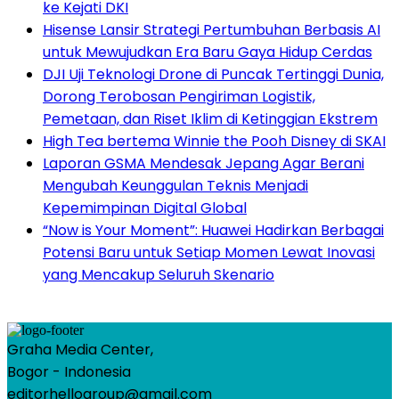
ke Kejati DKI
Hisense Lansir Strategi Pertumbuhan Berbasis AI
untuk Mewujudkan Era Baru Gaya Hidup Cerdas
DJI Uji Teknologi Drone di Puncak Tertinggi Dunia,
Dorong Terobosan Pengiriman Logistik,
Pemetaan, dan Riset Iklim di Ketinggian Ekstrem
High Tea bertema Winnie the Pooh Disney di SKAI
Laporan GSMA Mendesak Jepang Agar Berani
Mengubah Keunggulan Teknis Menjadi
Kepemimpinan Digital Global
“Now is Your Moment”: Huawei Hadirkan Berbagai
Potensi Baru untuk Setiap Momen Lewat Inovasi
yang Mencakup Seluruh Skenario
Graha Media Center,
Bogor - Indonesia
editorhellogroup@gmail.com