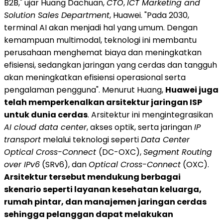
B2B," ujar Huang Dachuan,
CTO
,
ICT Marketing and
Solution Sales Department
, Huawei. "Pada 2030,
terminal AI akan menjadi hal yang umum. Dengan
kemampuan multimodal, teknologi ini membantu
perusahaan menghemat biaya dan meningkatkan
efisiensi, sedangkan jaringan yang cerdas dan tangguh
akan meningkatkan efisiensi operasional serta
pengalaman pengguna". Menurut Huang,
Huawei juga
telah memperkenalkan arsitektur jaringan ISP
untuk dunia cerdas
. Arsitektur ini mengintegrasikan
AI cloud data center
, akses optik, serta jaringan
IP
transport
melalui teknologi seperti
Data Center
Optical Cross-Connect
(DC-OXC),
Segment Routing
over IPv6
(SRv6), dan
Optical Cross-Connect
(OXC).
Arsitektur tersebut mendukung berbagai
skenario seperti layanan kesehatan keluarga,
rumah pintar, dan manajemen jaringan cerdas
sehingga pelanggan dapat melakukan