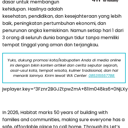
dasar untuk membangun
kehidupan. Hasilnya adalah
kesehatan, pendidikan, dan kesejahteraan yang lebih
baik, peningkatan pertumbuhan ekonomi, dan
penurunan angka kemiskinan. Namun setiap hari 1 dari
3 orang di seluruh dunia bangun tidur tanpa memiliki
tempat tinggal yang aman dan terjangkau.
Yuks, dukung promosi kota/kabupaten Anda di media online
ini dengan bikin konten artikel dan cerita seputar sejarah,
asal-usul kota, tempat wisata, kuliner tradisional, dan hal
menarik lainnya. Kirim lewat WA Center:
085315557788.
jwplayer.key=”3Fznr2BGJZtpwZmA+81lm048ks6+0NjLX
In 2026, Habitat marks 50 years of building with
families and communities, making sure everyone has a
safe, affordable place to call home. Through its Let’s