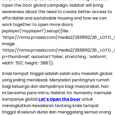
Open the Door global campaign, Habitat will bring
awareness about the need to create better access to
affordable and sustainable housing and how we can
work together to open more doors.
jwplayer(‘myplayer1’).setup({file:
‘https://mma.prnasia.com/media2/2939192/26_LOTD_
image:
‘https://mma.prnasia.com/media2/2939192/26_LOTD
p=thumbnail’, autostart:’false’, stretching : ‘uniform’,
width: ‘512’, height: ‘288’});
Krisis tempat tinggal adalah salah satu masalah global
yang paling mendesak. Menyadari pentingnya rumah
bagi keluarga dan dampaknya bagi masyarakat, hari
ini bersama para mitra, Habitat for Humanity memulai
kampanye global
Let’s Open the Door
untuk
meningkatkan kesadaran tentang krisis tempat
tinggal di seluruh dunia dan menggalang semua orang