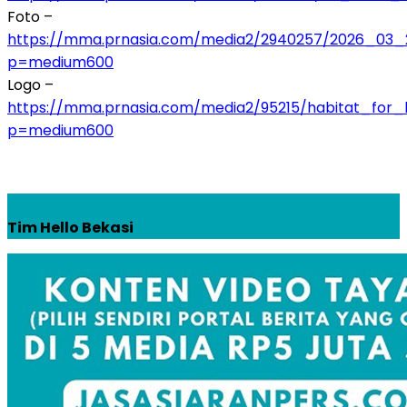
Foto –
https://mma.prnasia.com/media2/2940257/2026_0
p=medium600
Logo –
https://mma.prnasia.com/media2/95215/habitat_for_
p=medium600
Tim Hello Bekasi