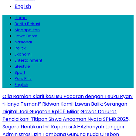
English
Home
Berita Bekasi
Megapolitan
Jawa Barat
Nasional
Politik
Ekonomi
Entertainment
Lifestyle
Sport
Pers Rilis
English
Olla Ramlan Klarifikasi Isu Pacaran dengan Teuku Ryan:
“Hanya Teman!”
Ridwan Kamil Lawan Balik: Serangan
Digital Jadi Gugatan Rp105 Miliar
Gawat Darurat
Pendidikan! Titipan Siswa Ancaman Nyata SPMB 2025,
Segera Hentikan Ini!
Koperasi Al-Azhariyah Langgar
Administrasi, Izin Tambang Gunung Kuda Cirebon