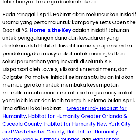
lebih banyak keluarga di seluruh dunia."
Pada tanggal 1 April, Habitat akan meluncurkan inisiatif
utama yang pertama untuk kampanye Let’s Open the
Door di AS.
Home is the Key
adalah inisiatif tahunan
untuk penggalangan dana dan kesadaran yang
diadakan oleh Habitat. Inisiatif ini menginspirasi mitra,
pendukung, dan masyarakat untuk meningkatkan
solusi perumahan yang inovatif di seluruh A.S.
Disponsori oleh Lowe’s, Blizzard Entertainment, dan
Colgate-Palmolive, inisiatif selama satu bulan ini akan
memicu gerakan untuk membuka kesempatan
memiliki rumah secara merata sekaligus masyarakat
yang lebih kuat dan lebih tangguh. Selama bulan April,
lima afiliasi lokal Habitat –
Greater Indy Habitat for
Humanity
,
Habitat for Humanity Greater Orlando &
Osceola County
,
Habitat for Humanity New York City
and Westchester County
,
Habitat for Humanity
Seattle-King & Kittitas Counties
, dan
Habitat for