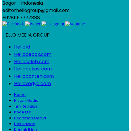
Bogor - Indonesia
editorhellogroup@gmail.com
+628557777888
HELLO MEDIA GROUP
Hello.id
Hellodepok.com
Helloseleb.com
Hellobekasi.com
Hellobanten.com
Helloyogya.com
Home
Histori Media
Tim Redaksi
Kode Etik
Pedoman Media
Hak Jawab
Kontak Iklan