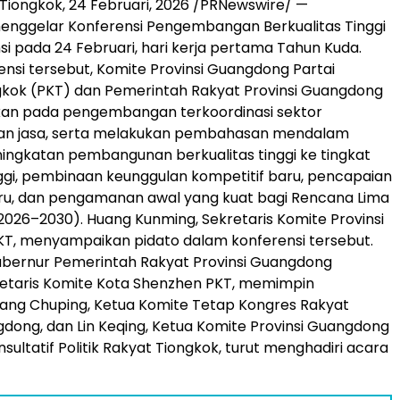
Tiongkok
,
24 Februari, 2026
/PRNewswire/ —
nggelar Konferensi Pengembangan Berkualitas Tinggi
nsi pada 24 Februari, hari kerja pertama Tahun Kuda.
nsi tersebut, Komite Provinsi Guangdong Partai
gkok (PKT) dan Pemerintah Rakyat Provinsi Guangdong
kan pada pengembangan terkoordinasi sektor
an jasa, serta melakukan pembahasan mendalam
ngkatan pembangunan berkualitas tinggi ke tingkat
nggi, pembinaan keunggulan kompetitif baru, pencapaian
ru, dan pengamanan awal yang kuat bagi Rencana Lima
2026–2030). Huang Kunming, Sekretaris Komite Provinsi
T, menyampaikan pidato dalam konferensi tersebut.
ubernur Pemerintah Rakyat Provinsi Guangdong
retaris Komite Kota Shenzhen PKT, memimpin
uang Chuping, Ketua Komite Tetap Kongres Rakyat
gdong, dan Lin Keqing, Ketua Komite Provinsi Guangdong
sultatif Politik Rakyat Tiongkok, turut menghadiri acara