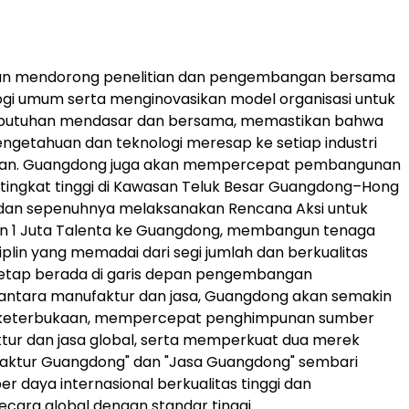
 akan mendorong penelitian dan pengembangan bersama
gi umum serta menginovasikan model organisasi untuk
butuhan mendasar dan bersama, memastikan bahwa
pengetahuan dan teknologi meresap ke setiap industri
aan. Guangdong juga akan mempercepat pembangunan
 tingkat tinggi di Kawasan Teluk Besar Guangdong–Hong
an sepenuhnya melaksanakan Rencana Aksi untuk
 1 Juta Talenta ke Guangdong, membangun tenaga
isiplin yang memadai dari segi jumlah dan berkualitas
 tetap berada di garis depan pengembangan
 antara manufaktur dan jasa, Guangdong akan semakin
keterbukaan, mempercepat penghimpunan sumber
tur dan jasa global, serta memperkuat dua merek
aktur Guangdong" dan "Jasa Guangdong" sembari
r daya internasional berkualitas tinggi dan
ecara global dengan standar tinggi.