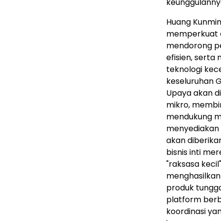
keunggulanny
Huang Kunmin
memperkuat ek
mendorong pe
efisien, sert
teknologi kec
keseluruhan 
Upaya akan di
mikro, membi
mendukung me
menyediakan s
akan diberika
bisnis inti 
"raksasa keci
menghasilkan 
produk tungga
platform ber
koordinasi ya