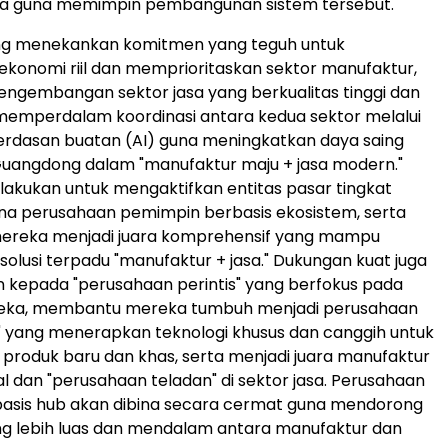
a guna memimpin pembangunan sistem tersebut.
g menekankan komitmen yang teguh untuk
onomi riil dan memprioritaskan sektor manufaktur,
ngembangan sektor jasa yang berkualitas tinggi dan
a memperdalam koordinasi antara kedua sektor melalui
erdasan buatan (AI) guna meningkatkan daya saing
Guangdong dalam "manufaktur maju + jasa modern."
lakukan untuk mengaktifkan entitas pasar tingkat
na perusahaan pemimpin berbasis ekosistem, serta
reka menjadi juara komprehensif yang mampu
olusi terpadu "manufaktur + jasa." Dukungan kuat juga
n kepada "perusahaan perintis" yang berfokus pada
mereka, membantu mereka tumbuh menjadi perusahaan
l" yang menerapkan teknologi khusus dan canggih untuk
produk baru dan khas, serta menjadi juara manufaktur
l dan "perusahaan teladan" di sektor jasa. Perusahaan
basis hub akan dibina secara cermat guna mendorong
ng lebih luas dan mendalam antara manufaktur dan