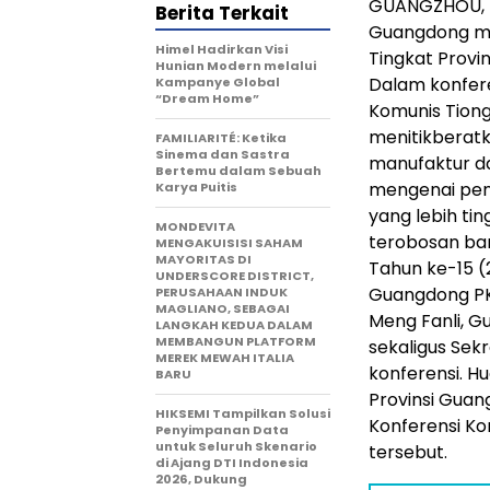
GUANGZHOU, 
Berita Terkait
Guangdong me
Himel Hadirkan Visi
Tingkat Provi
Hunian Modern melalui
Dalam konfere
Kampanye Global
“Dream Home”
Komunis Tion
menitikberat
FAMILIARITÉ: Ketika
Sinema dan Sastra
manufaktur d
Bertemu dalam Sebuah
mengenai peni
Karya Puitis
yang lebih ti
MONDEVITA
terobosan ba
MENGAKUISISI SAHAM
MAYORITAS DI
Tahun ke-15 (
UNDERSCORE DISTRICT,
Guangdong PK
PERUSAHAAN INDUK
MAGLIANO, SEBAGAI
Meng Fanli, G
LANGKAH KEDUA DALAM
MEMBANGUN PLATFORM
sekaligus Sek
MEREK MEWAH ITALIA
konferensi. H
BARU
Provinsi Guan
HIKSEMI Tampilkan Solusi
Konferensi Kon
Penyimpanan Data
untuk Seluruh Skenario
tersebut.
di Ajang DTI Indonesia
2026, Dukung