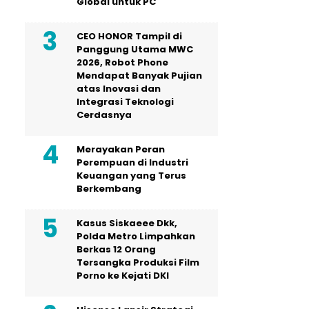
Global untuk PC
CEO HONOR Tampil di
Panggung Utama MWC
2026, Robot Phone
Mendapat Banyak Pujian
atas Inovasi dan
Integrasi Teknologi
Cerdasnya
Merayakan Peran
Perempuan di Industri
Keuangan yang Terus
Berkembang
Kasus Siskaeee Dkk,
Polda Metro Limpahkan
Berkas 12 Orang
Tersangka Produksi Film
Porno ke Kejati DKI