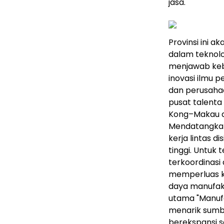
jasa.
Provinsi ini
dalam teknolo
menjawab ke
inovasi ilmu 
dan perusah
pusat talenta
Kong–Makau d
Mendatangkan
kerja lintas d
tinggi. Untuk
terkoordinasi
memperluas 
daya manufak
utama "Manuf
menarik sumbe
berekspansi s