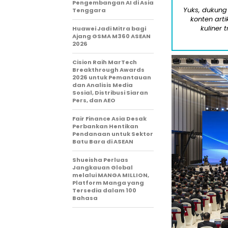
Pengembangan AI di Asia
Yuks, dukung
Tenggara
konten arti
kuliner 
Huawei Jadi Mitra bagi
Ajang GSMA M360 ASEAN
2026
Cision Raih MarTech
Breakthrough Awards
2026 untuk Pemantauan
dan Analisis Media
Sosial, Distribusi Siaran
Pers, dan AEO
Fair Finance Asia Desak
Perbankan Hentikan
Pendanaan untuk Sektor
Batu Bara di ASEAN
Shueisha Perluas
Jangkauan Global
melalui MANGA MILLION,
Platform Manga yang
Tersedia dalam 100
Bahasa