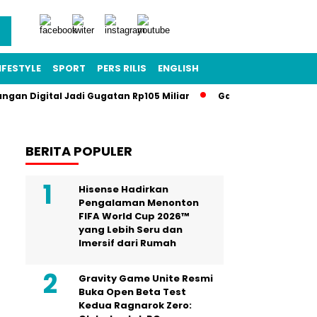
IFESTYLE
SPORT
PERS RILIS
ENGLISH
angan Digital Jadi Gugatan Rp105 Miliar
Gawat Darurat Pendi
BERITA POPULER
Hisense Hadirkan
Pengalaman Menonton
FIFA World Cup 2026™
yang Lebih Seru dan
Imersif dari Rumah
Gravity Game Unite Resmi
Buka Open Beta Test
Kedua Ragnarok Zero: