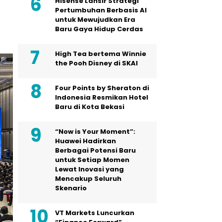
Hisense Lansir Strategi
Pertumbuhan Berbasis AI
untuk Mewujudkan Era
Baru Gaya Hidup Cerdas
High Tea bertema Winnie
the Pooh Disney di SKAI
Four Points by Sheraton di
Indonesia Resmikan Hotel
Baru di Kota Bekasi
“Now is Your Moment”:
Huawei Hadirkan
Berbagai Potensi Baru
untuk Setiap Momen
Lewat Inovasi yang
Mencakup Seluruh
Skenario
VT Markets Luncurkan