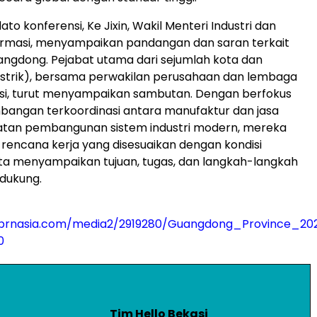
ato konferensi, Ke Jixin, Wakil Menteri Industri dan
ormasi, menyampaikan pandangan dan saran terkait
ngdong. Pejabat utama dari sejumlah kota dan
istrik), bersama perwakilan perusahaan dan lembaga
nsi, turut menyampaikan sambutan. Dengan berfokus
angan terkoordinasi antara manufaktur dan jasa
atan pembangunan sistem industri modern, mereka
encana kerja yang disesuaikan dengan kondisi
ta menyampaikan tujuan, tugas, dan langkah-langkah
dukung.
prnasia.com/media2/2919280/Guangdong_Province_202
0
Tim Hello Bekasi