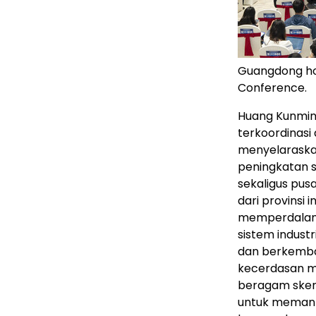
Guangdong hol
Conference.
Huang Kunmi
terkoordinasi
menyelaraskan
peningkatan s
sekaligus pus
dari provinsi 
memperdalam 
sistem indust
dan berkemban
kecerdasan m
beragam skenar
untuk memanf