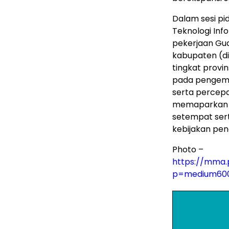
Dalam sesi pid
Teknologi Inf
pekerjaan Gua
kabupaten (d
tingkat provi
pada pengemb
serta percep
memaparkan r
setempat ser
kebijakan pen
Photo –
https://mma.
p=medium60