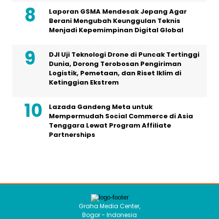
Laporan GSMA Mendesak Jepang Agar
Berani Mengubah Keunggulan Teknis
Menjadi Kepemimpinan Digital Global
DJI Uji Teknologi Drone di Puncak Tertinggi
Dunia, Dorong Terobosan Pengiriman
Logistik, Pemetaan, dan Riset Iklim di
Ketinggian Ekstrem
Lazada Gandeng Meta untuk
Mempermudah Social Commerce di Asia
Tenggara Lewat Program Affiliate
Partnerships
Graha Media Center,
Bogor - Indonesia