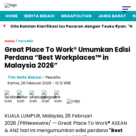
HOME
BERITA BEKASI
MEGAPOLITAN
JAWA BARAT
N
Olla Ramlan Klarifikasi Isu Pacaran dengan Teuku Ryan: “H
/
Home
Pers Rilis
Great Place To Work® Umumkan Edisi
Perdana “Best Workplaces™ in
Malaysia 2026”
Tim Hello Bekasi
- Pewarta
Kamis, 26 Februari 2026 - 12:12 WIB
KUALA LUMPUR, Malaysia, 26 Februari
2026 /PRNewswire/ — Great Place To Work® ASEAN
& ANZ hari ini mengumumkan edisi perdana
"Best