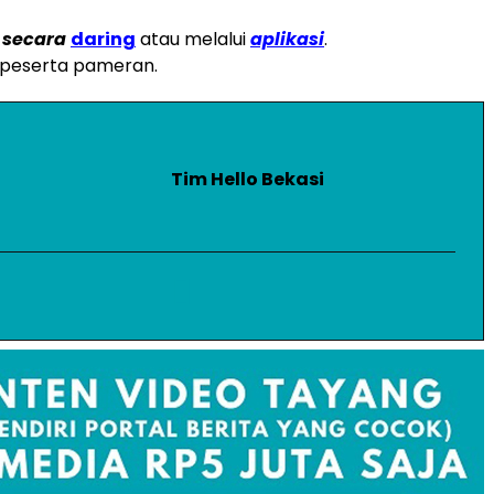
i secara
daring
atau melalui
aplikasi
.
peserta pameran.
Tim Hello Bekasi