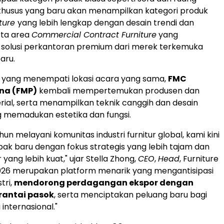
khusus yang baru akan menampilkan kategori produk
iture
yang lebih lengkap dengan desain trendi dan
rta area
Commercial Contract Furniture
yang
solusi perkantoran premium dari merek terkemuka
aru.
g yang menempati lokasi acara yang sama,
FMC
na (FMP)
kembali mempertemukan produsen dan
rial, serta menampilkan teknik canggih dan desain
 memadukan estetika dan fungsi.
hun melayani komunitas industri furnitur global, kami kini
k baru dengan fokus strategis yang lebih tajam dan
yang lebih kuat," ujar Stella Zhong,
CEO
,
Head
, Furniture
 2026 merupakan platform menarik yang mengantisipasi
tri,
mendorong perdagangan ekspor dengan
rantai pasok
, serta menciptakan peluang baru bagi
internasional."