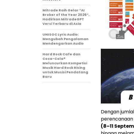
Mitrade Raih Gelar “AI
Broker of the Year 2026”,
Hadirkan MitradeGPT
Versi Terbaru di Asia
UNISOC Lyric Audio:
Mengubah Pengalaman
Mendengarkan Audio
Hard Rock Cafe dan
Coca-Cola®
Meluncurkan Kompetisi
Musik Hard Rock Rising
untuk Musisi Pendatang
Baru
Dengan jumlah
perencanaan 
(8–11 Septem
hingga melamp