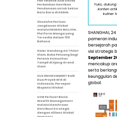
Fair Finance Asia Desak
Yuks, dukung
Perbankan Hentikan
Pendanaan untuk Sektor
konten arti
Batu Bara di ASEAN
kuliner 
Shueisha Perluas
Jangkauan Global
melalui MANGA MILLION,
SHANGHAI
,
24
Platform Manga yang
Tersedia dalam 100
pameran indust
Bahasa
bersejarah pa
visi strategi
Haier Gandeng AO 1 Point
Slam, Buka Peluang bagi
September 2
Petenis Komunitas
Tampil di Ajang Grand
mencakup ar
Slam
serta berlang
keunggulan des
SUS ENVIRONMENT Raih
Dua Proyek WtE di
global.
Indonesia, Percepat
Ekspansi Global
UOB Perkuat Bisnis
Wealth Management
melalui Kemitraan
Distribusi Strategis
dengan Allianz Global
Investors