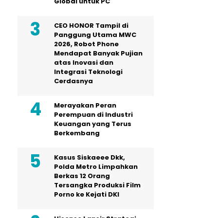
Global untuk PC
CEO HONOR Tampil di
Panggung Utama MWC
2026, Robot Phone
Mendapat Banyak Pujian
atas Inovasi dan
Integrasi Teknologi
Cerdasnya
Merayakan Peran
Perempuan di Industri
Keuangan yang Terus
Berkembang
Kasus Siskaeee Dkk,
Polda Metro Limpahkan
Berkas 12 Orang
Tersangka Produksi Film
Porno ke Kejati DKI