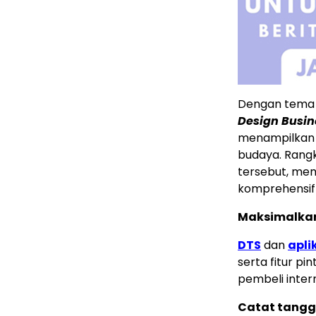
Dengan tema 
Design Busin
menampilkan p
budaya. Rangk
tersebut, m
komprehensif b
Maksimalka
DTS
dan
apli
serta fitur pi
pembeli inter
Catat tangga