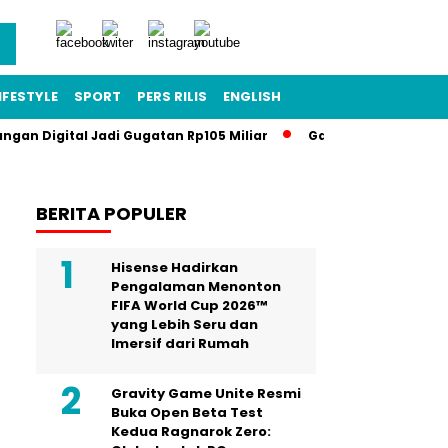
IFESTYLE
SPORT
PERS RILIS
ENGLISH
angan Digital Jadi Gugatan Rp105 Miliar
Gawat Darurat Pendi
BERITA POPULER
Hisense Hadirkan
Pengalaman Menonton
FIFA World Cup 2026™
yang Lebih Seru dan
Imersif dari Rumah
Gravity Game Unite Resmi
Buka Open Beta Test
Kedua Ragnarok Zero: