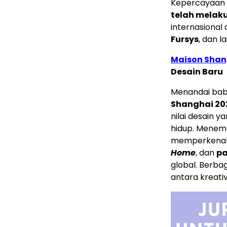
Kepercayaan i
telah melak
internasional
Fursys
, dan l
Maison Shan
Desain Baru
Menandai bab
Shanghai 20
nilai desain 
hidup. Menemp
memperkenalk
Home
, dan
pa
global. Berba
antara kreativ