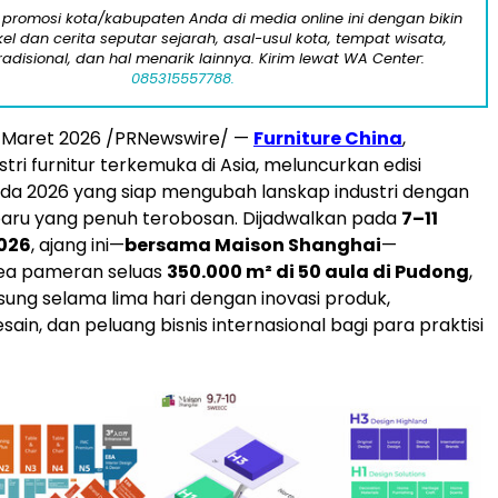
 promosi kota/kabupaten Anda di media online ini dengan bikin
kel dan cerita seputar sejarah, asal-usul kota, tempat wisata,
tradisional, dan hal menarik lainnya. Kirim lewat WA Center:
085315557788.
 Maret 2026
/PRNewswire/ —
Furniture China
,
ri furnitur terkemuka di Asia, meluncurkan edisi
da 2026 yang siap mengubah lanskap industri dengan
s baru yang penuh terobosan. Dijadwalkan pada
7–11
026
, ajang ini—
bersama Maison Shanghai
—
ea pameran seluas
350.000 m² di 50 aula di Pudong
,
sung selama lima hari dengan inovasi produk,
ain, dan peluang bisnis internasional bagi para praktisi