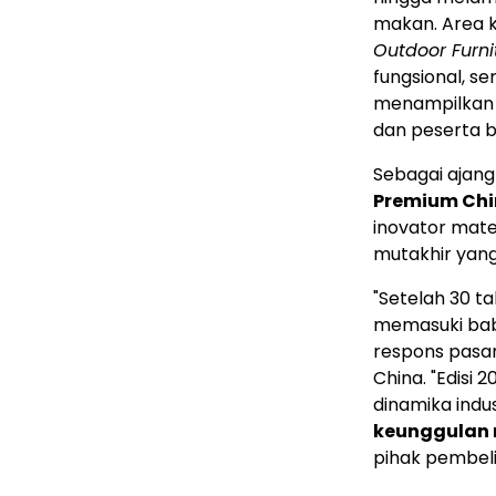
makan. Area 
Outdoor Furn
fungsional, se
menampilkan 
dan peserta b
Sebagai ajan
Premium Chi
inovator mate
mutakhir yang
"Setelah 30 ta
memasuki baba
respons pasar 
China. "Edisi
dinamika indus
keunggulan 
pihak pembeli 