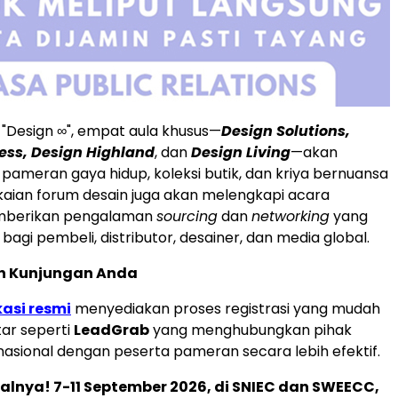
"Design ∞", empat aula khusus—
Design Solutions,
ess, Design Highland
, dan
Design Living
—akan
ameran gaya hidup, koleksi butik, dan kriya bernuansa
aian forum desain juga akan melengkapi acara
emberikan pengalaman
sourcing
dan
networking
yang
agi pembeli, distributor, desainer, dan media global.
n Kunjungan Anda
kasi resmi
menyediakan proses registrasi yang mudah
ntar seperti
LeadGrab
yang menghubungkan pihak
nasional dengan peserta pameran secara lebih efektif.
lnya! 7-11 September 2026, di SNIEC dan SWEECC,