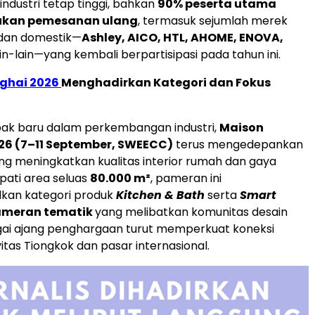
ndustri tetap tinggi, bahkan
90% peserta utama
ukan pemesanan ulang
, termasuk sejumlah merek
 dan domestik—
Ashley, AICO, HTL, AHOME, ENOVA,
ain-lain—yang kembali berpartisipasi pada tahun ini.
ghai 2026
Menghadirkan Kategori dan Fokus
ak baru dalam perkembangan industri,
Maison
26 (7–11 September, SWEECC)
terus mengedepankan
yang meningkatkan kualitas interior rumah dan gaya
ati area seluas
80.000 m²
, pameran ini
an kategori produk
Kitchen & Bath
serta
Smart
meran tematik
yang melibatkan komunitas desain
gai ajang penghargaan turut memperkuat koneksi
itas Tiongkok dan pasar internasional.