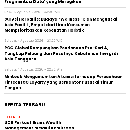
Fragmentasi Data’ yang Merugikan
Rabu, 5 Agustus 2026 - 03:00 WIB
Survei Herbalife: Budaya “Wellness” Kian Menguat di
Asia Pasifik, Empat dari Lima Konsumen
Memprioritaskan Kesehatan Holistik
Selasa, 4 Agustus 2026 - 23:27 WIB
PCG Global Rampungkan Pendanaan Pra-Seri A,
Tangkap Peluang dari Pesatnya Kebutuhan Energi di
Asia Tenggara
Selasa, 4 Agustus 2026 - 22:52 WIB
Mintoak Mengumumkan Akuisisi terhadap Perusahaan
Fintech ICC Loyalty yang Berkantor Pusat di Timur
Tengah.
BERITA TERBARU
Pers Rilis
UOB Perkuat Bisnis Wealth
Management melalui Kemitraan