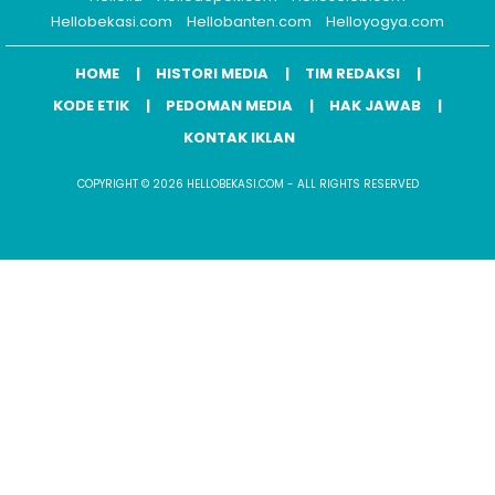
Hellobekasi.com
Hellobanten.com
Helloyogya.com
HOME
HISTORI MEDIA
TIM REDAKSI
KODE ETIK
PEDOMAN MEDIA
HAK JAWAB
KONTAK IKLAN
COPYRIGHT © 2026 HELLOBEKASI.COM - ALL RIGHTS RESERVED