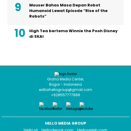
Mouser Bahas Masa Depan Robot
Humanoid Lewat Episode “Rise of the
Robots”
High Tea bertema Winnie the Pooh Disney
di SKAI
Graha Media Center,
Bogor - Indonesia
editorhellogroup@gmail.com
+628557777888
HELLO MEDIA GROUP
Hello.id
Hellodepok.com
Helloseleb.com