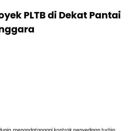
yek PLTB di Dekat Pantai
enggara
i dunia, menandatangani kontrak penyediaan turbin