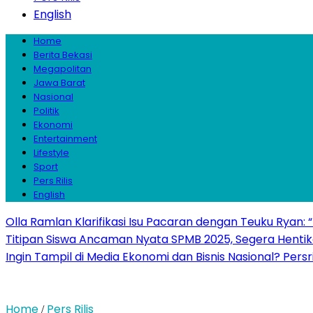
English
Home
Berita Bekasi
Megapolitan
Jawa Barat
Nasional
Politik
Ekonomi
Entertainment
Lifestyle
Sport
Pers Rilis
English
Olla Ramlan Klarifikasi Isu Pacaran dengan Teuku Ryan:
Titipan Siswa Ancaman Nyata SPMB 2025, Segera Hentika
Ingin Tampil di Media Ekonomi dan Bisnis Nasional? Persr
Home
Pers Rilis
/