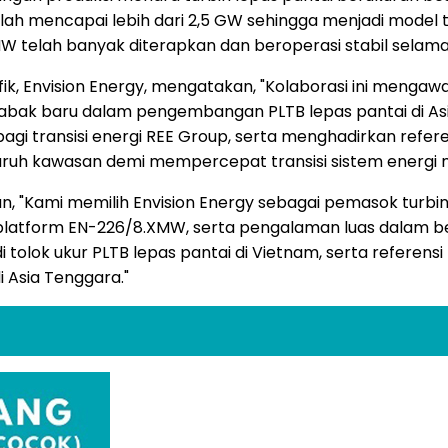
h mencapai lebih dari 2,5 GW sehingga menjadi model te
telah banyak diterapkan dan beroperasi stabil selama le
sifik, Envision Energy, mengatakan, "Kolaborasi ini menga
babak baru dalam pengembangan PLTB lepas pantai di As
bagi transisi energi REE Group, serta menghadirkan refere
eluruh kawasan demi mempercepat transisi sistem energ
, "Kami memilih Envision Energy sebagai pemasok turbi
platform EN-226/8.XMW, serta pengalaman luas dalam b
di tolok ukur PLTB lepas pantai di Vietnam, serta referensi
 Asia Tenggara."