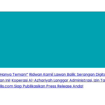
 “Hanya Teman!”
Ridwan Kamil Lawan Balik: Serangan Digita
n Ini!
Koperasi Al-Azhariyah Langgar Administrasi, Izi
ilis.com Siap Publikasikan Press Release Anda!