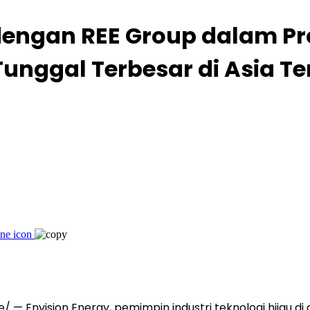
dengan REE Group dalam Pro
Tunggal Terbesar di Asia T
/ — Envision Energy, pemimpin industri teknologi hijau d