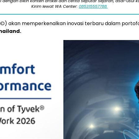
engan bikin konten artikel dan cerita seputar sejarah, asal-usul kot
Kirim lewat WA Center:
085315557788.
D) akan memperkenalkan inovasi terbaru dalam portofol
hailand.