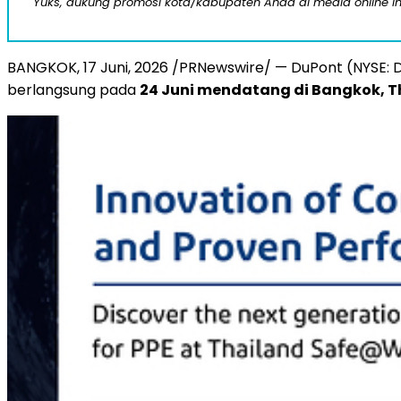
Yuks, dukung promosi kota/kabupaten Anda di media online ini d
BANGKOK
,
17 Juni, 2026
/PRNewswire/ — DuPont (NYSE: D
berlangsung pada
24 Juni mendatang di Bangkok, T