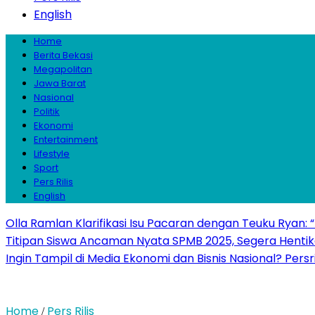
English
Home
Berita Bekasi
Megapolitan
Jawa Barat
Nasional
Politik
Ekonomi
Entertainment
Lifestyle
Sport
Pers Rilis
English
Olla Ramlan Klarifikasi Isu Pacaran dengan Teuku Ryan:
Titipan Siswa Ancaman Nyata SPMB 2025, Segera Hentika
Ingin Tampil di Media Ekonomi dan Bisnis Nasional? Persr
Home
Pers Rilis
/