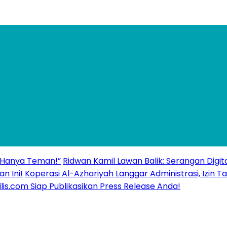
 “Hanya Teman!”
Ridwan Kamil Lawan Balik: Serangan Digita
n Ini!
Koperasi Al-Azhariyah Langgar Administrasi, Izi
ilis.com Siap Publikasikan Press Release Anda!