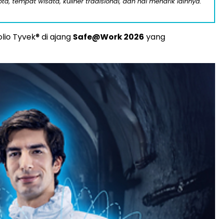
a, tempat wisata, kuliner tradisional, dan hal menarik lainnya.
io Tyvek® di ajang
Safe@Work 2026
yang