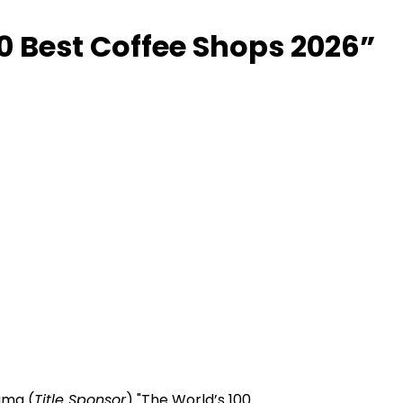
 Best Coffee Shops 2026”
ama (
Title Sponsor
) "The World’s 100