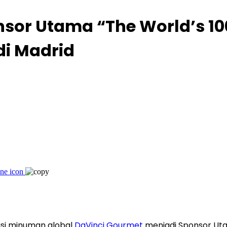
sor Utama “The World’s 100
i Madrid
usi minuman global
DaVinci Gourmet
menjadi Sponsor Ut