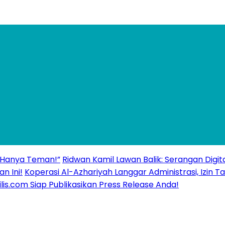
 “Hanya Teman!”
Ridwan Kamil Lawan Balik: Serangan Digita
n Ini!
Koperasi Al-Azhariyah Langgar Administrasi, Izi
ilis.com Siap Publikasikan Press Release Anda!