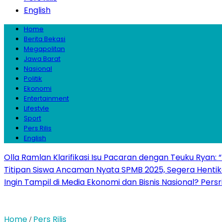
English
Home
Berita Bekasi
Megapolitan
Jawa Barat
Nasional
Politik
Ekonomi
Entertainment
Lifestyle
Sport
Pers Rilis
English
Olla Ramlan Klarifikasi Isu Pacaran dengan Teuku Ryan:
Titipan Siswa Ancaman Nyata SPMB 2025, Segera Hentika
Ingin Tampil di Media Ekonomi dan Bisnis Nasional? Persr
Home
Pers Rilis
/