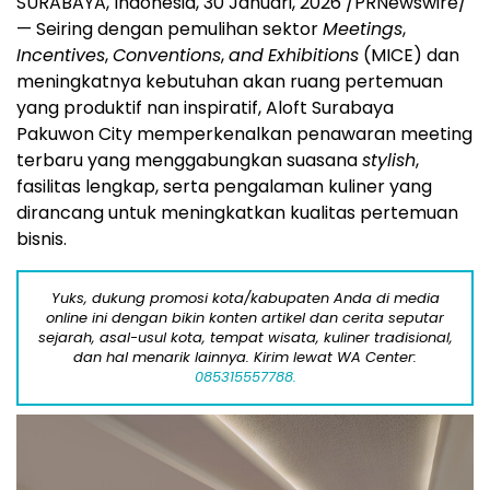
SURABAYA, Indonesia
,
30 Januari, 2026
/PRNewswire/
— Seiring dengan pemulihan sektor
Meetings
,
Incentives
,
Conventions
,
and
Exhibitions
(MICE) dan
meningkatnya kebutuhan akan ruang pertemuan
yang produktif nan inspiratif, Aloft Surabaya
Pakuwon City memperkenalkan penawaran meeting
terbaru yang menggabungkan suasana
stylish
,
fasilitas lengkap, serta pengalaman kuliner yang
dirancang untuk meningkatkan kualitas pertemuan
bisnis.
Yuks, dukung promosi kota/kabupaten Anda di media
online ini dengan bikin konten artikel dan cerita seputar
sejarah, asal-usul kota, tempat wisata, kuliner tradisional,
dan hal menarik lainnya. Kirim lewat WA Center:
085315557788.