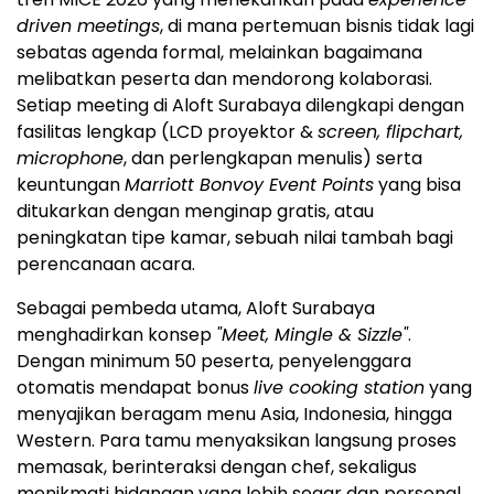
driven meetings
, di mana pertemuan bisnis tidak lagi
sebatas agenda formal, melainkan bagaimana
melibatkan peserta dan mendorong kolaborasi.
Setiap meeting di Aloft Surabaya dilengkapi dengan
fasilitas lengkap (LCD proyektor &
screen, flipchart,
microphone
, dan perlengkapan menulis) serta
keuntungan
Marriott Bonvoy Event Points
yang bisa
ditukarkan dengan menginap gratis, atau
peningkatan tipe kamar, sebuah nilai tambah bagi
perencanaan acara.
Sebagai pembeda utama, Aloft Surabaya
menghadirkan konsep
"Meet, Mingle & Sizzle"
.
Dengan minimum 50 peserta, penyelenggara
otomatis mendapat bonus
live cooking station
yang
menyajikan beragam menu Asia, Indonesia, hingga
Western. Para tamu menyaksikan langsung proses
memasak, berinteraksi dengan chef, sekaligus
menikmati hidangan yang lebih segar dan personal.