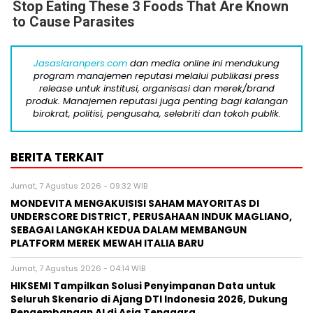
Stop Eating These 3 Foods That Are Known
to Cause Parasites
Jasasiaranpers.com
dan media online ini mendukung
program manajemen reputasi melalui publikasi press
release untuk institusi, organisasi dan merek/brand
produk. Manajemen reputasi juga penting bagi kalangan
birokrat, politisi, pengusaha, selebriti dan tokoh publik.
BERITA TERKAIT
Jumat, 7 Agustus 2026 - 09:32 WIB
MONDEVITA MENGAKUISISI SAHAM MAYORITAS DI
UNDERSCORE DISTRICT, PERUSAHAAN INDUK MAGLIANO,
SEBAGAI LANGKAH KEDUA DALAM MEMBANGUN
PLATFORM MEREK MEWAH ITALIA BARU
Jumat, 7 Agustus 2026 - 04:14 WIB
HIKSEMI Tampilkan Solusi Penyimpanan Data untuk
Seluruh Skenario di Ajang DTI Indonesia 2026, Dukung
Pengembangan AI di Asia Tenggara