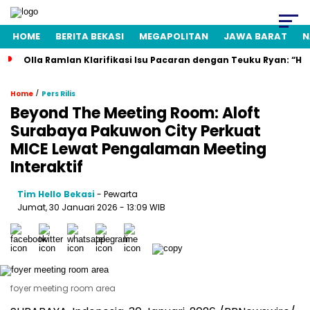
HOME
BERITA BEKASI
MEGAPOLITAN
JAWA BARAT
N
Olla Ramlan Klarifikasi Isu Pacaran dengan Teuku Ryan: “H
/
Home
Pers Rilis
Beyond The Meeting Room: Aloft
Surabaya Pakuwon City Perkuat
MICE Lewat Pengalaman Meeting
Interaktif
Tim Hello Bekasi
- Pewarta
Jumat, 30 Januari 2026 - 13:09 WIB
foyer meeting room area