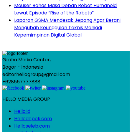
Mouser Bahas Masa Depan Robot Humanoid
Lewat Episode “Rise of the Robots”
Laporan GSMA Mendesak Jepang Agar Berani
Mengubah Keunggulan Teknis Menjadi
Kepemimpinan Digital Global
Graha Media Center,
Bogor - Indonesia
editorhellogroup@gmail.com
+628557777888
HELLO MEDIA GROUP
Hello.id
Hellodepok.com
Helloseleb.com