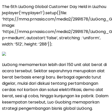
The 6th LiuGong Global Customer Day Held in Liuzhou
jwplayer(‘myplayer1’).setup({file:
‘https://mma.prnasia.com/media2/2991678/LiuGong_
image:
‘https://mma.prnasia.com/media2/2991678/LiuGong
p=medium’, autostart:’false’, stretching : ‘uniform’,
width: ‘512’, height: ‘288’});
LiuGong memamerkan lebih dari 150 unit alat berat di
acara tersebut. Sekitar separuhnya merupakan alat
berat berbasis energi baru. Berbagai agenda turut
digelar, mulai dari diskusi tentang pertambangan
cerdas nol karbon dan solusi elektrifikasi, demo alat
berat, sesi uji coba, hingga kunjungan ke pabrik. Dalam
kesempatan tersebut, Luo Guobing memaparkan
strategi pengembangan bisnis global LiuGong.