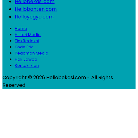
Hellobekasi.com
Hellobanten.com
Helloyogya.com
Home
Histori Media
Tim Redaksi
Kode Etik
Pedoman Media
Hak Jawab
Kontak Iklan
Copyright © 2026 Hellobekasi.com - All Rights
Reserved