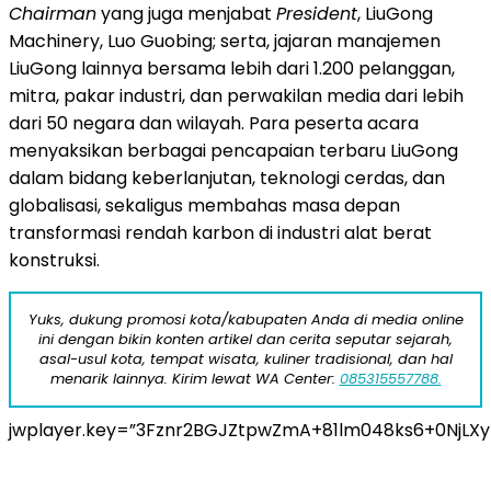
Chairman
yang juga menjabat
President
, LiuGong
Machinery, Luo Guobing; serta, jajaran manajemen
LiuGong lainnya bersama lebih dari 1.200 pelanggan,
mitra, pakar industri, dan perwakilan media dari lebih
dari 50 negara dan wilayah. Para peserta acara
menyaksikan berbagai pencapaian terbaru LiuGong
dalam bidang keberlanjutan, teknologi cerdas, dan
globalisasi, sekaligus membahas masa depan
transformasi rendah karbon di industri alat berat
konstruksi.
Yuks, dukung promosi kota/kabupaten Anda di media online
ini dengan bikin konten artikel dan cerita seputar sejarah,
asal-usul kota, tempat wisata, kuliner tradisional, dan hal
menarik lainnya. Kirim lewat WA Center:
085315557788.
jwplayer.key=”3Fznr2BGJZtpwZmA+81lm048ks6+0NjLX