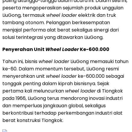
paling ditunggu-tunggu dalam acara ini. Dalam sesi ini,
peserta mengoperasikan sejumlah produk unggulan
LiuGong, termasuk
wheel loader
elektrik dan truk
tambang otonom. Pelanggan berkesempatan
menjajal performa alat berat sekaligus sinergi dari
solusi terintegrasi yang ditawarkan LiuGong.
Penyerahan Unit
Wheel Loader
Ke-600.000
Tahun ini, bisnis
wheel loader
LiuGong memasuki tahun
ke-60. Dalam momentum tersebut, LiuGong resmi
menyerahkan unit
wheel loader
ke-600.000 sebagai
tonggak penting dalam kiprah bisnisnya. Sejak
pertama kali meluncurkan
wheel loader
di Tiongkok
pada 1966, LiuGong terus mendorong inovasi industri
dan memperluas jangkauan global, sekaligus
berkontribusi terhadap perkembangan industri alat
berat konstruksi Tiongkok.