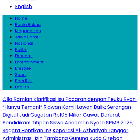
English
Home
Berita Bekasi
Megapolitan
Jawa Barat
Nasional
Politik
Ekonomi
Entertainment
Lifestyle
Sport
Pers Rilis
English
Olla Ramlan Klarifikasi Isu Pacaran dengan Teuku Ryan:
“Hanya Teman!”
Ridwan Kamil Lawan Balik: Serangan
Digital Jadi Gugatan Rp105 Miliar
Gawat Darurat
Pendidikan! Titipan Siswa Ancaman Nyata SPMB 2025,
Segera Hentikan Ini!
Koperasi Al-Azhariyah Langgar
Administrasi, Izin Tambang Gunung Kuda Cirebon