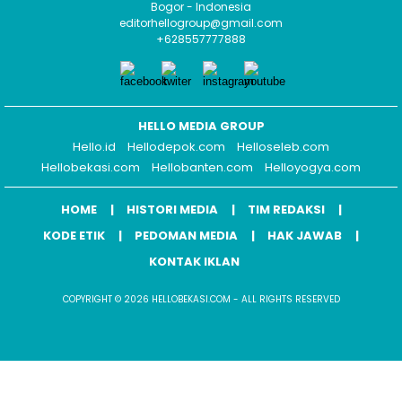
Bogor - Indonesia
editorhellogroup@gmail.com
+628557777888
HELLO MEDIA GROUP
Hello.id
Hellodepok.com
Helloseleb.com
Hellobekasi.com
Hellobanten.com
Helloyogya.com
HOME
HISTORI MEDIA
TIM REDAKSI
KODE ETIK
PEDOMAN MEDIA
HAK JAWAB
KONTAK IKLAN
COPYRIGHT © 2026 HELLOBEKASI.COM - ALL RIGHTS RESERVED