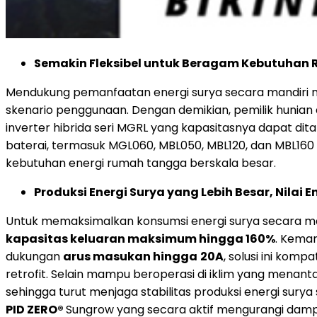
Semakin Fleksibel untuk Beragam Kebutuha
Mendukung pemanfaatan energi surya secara mandiri m
skenario penggunaan. Dengan demikian, pemilik hunian
inverter hibrida seri MGRL yang kapasitasnya dapat dita
baterai, termasuk MGL060, MBL050, MBL120, dan MBL160
kebutuhan energi rumah tangga berskala besar.
Produksi Energi Surya yang Lebih Besar, Nilai 
Untuk memaksimalkan konsumsi energi surya secara mand
kapasitas keluaran maksimum hingga 160%
. Kema
dukungan
arus masukan hingga
20A
, solusi ini kom
retrofit. Selain mampu beroperasi di iklim yang menan
sehingga turut menjaga stabilitas produksi energi surya
PID ZERO®
Sungrow yang secara aktif mengurangi da