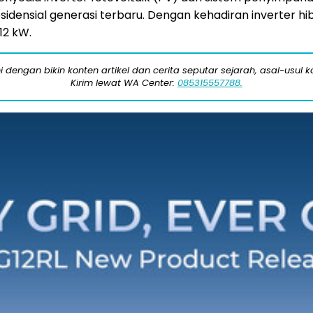
idensial generasi terbaru. Dengan kehadiran inverter hi
12 kW.
engan bikin konten artikel dan cerita seputar sejarah, asal-usul kot
Kirim lewat WA Center:
085315557788.