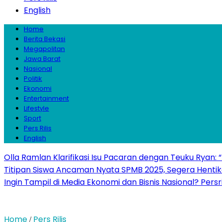
English
Home
Berita Bekasi
Megapolitan
Jawa Barat
Nasional
Politik
Ekonomi
Entertainment
Lifestyle
Sport
Pers Rilis
English
Olla Ramlan Klarifikasi Isu Pacaran dengan Teuku Ryan:
Titipan Siswa Ancaman Nyata SPMB 2025, Segera Hentika
Ingin Tampil di Media Ekonomi dan Bisnis Nasional? Persr
Home
Pers Rilis
/