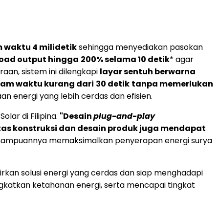
 waktu 4 milidetik
sehingga menyediakan pasokan
load output hingga
200% selama 10 detik
* agar
aan, sistem ini dilengkapi
layar sentuh berwarna
am waktu kurang dari
30 detik
tanpa memerlukan
 energi yang lebih cerdas dan efisien.
olar di Filipina.
"Desain
plug-and-play
itas konstruksi dan desain produk juga mendapat
ma kemampuannya memaksimalkan penyerapan energi surya
rkan solusi energi yang cerdas dan siap menghadapi
katkan ketahanan energi, serta mencapai tingkat