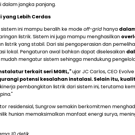
i dalam jangka panjang.
 yang Lebih Cerdas
, sistem ini mampu beralih ke mode
off-grid
hanya
dalam
ringan listrik. Sistem ini juga mampu menghasilkan
over
istrik yang stabil. Dari sisi pengoperasian dan pemelihar
i lokal. Pengaturan awal bahkan dapat diselesaikan
dal
na mudah mengatur sistem sehingga mendukung pengelolaan
stalatur terkait seri MGRL,"
ujar JC Carlos, CEO Evolve S
angi potensi kesalahan instalasi. Selain itu, kual
 kinerja pembangkitan listrik dari sistem ini, teruta
pina."
or residensial, Sungrow semakin berkomitmen menghadi
lik hunian memaksimalkan manfaat energi surya, mening
ma 10 detik.