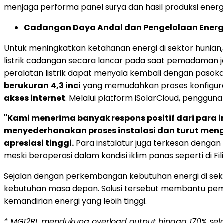
menjaga performa panel surya dan hasil produksi energ
Cadangan Daya Andal dan Pengelolaan Energi
Untuk meningkatkan ketahanan energi di sektor hunian
listrik cadangan secara lancar pada saat pemadaman ja
peralatan listrik dapat menyala kembali dengan pasokan l
berukuran
4,3 inci
yang memudahkan proses konfiguras
akses internet
. Melalui platform iSolarCloud, penggu
"Kami menerima banyak respons positif dari para in
menyederhanakan proses instalasi dan turut mengur
apresiasi tinggi.
Para instalatur juga terkesan dengan
meski beroperasi dalam kondisi iklim panas seperti di Fili
Sejalan dengan perkembangan kebutuhan energi di sekt
kebutuhan masa depan. Solusi tersebut membantu pemi
kemandirian energi yang lebih tinggi.
* MG12RL mendukung overload output hingga 170% sela