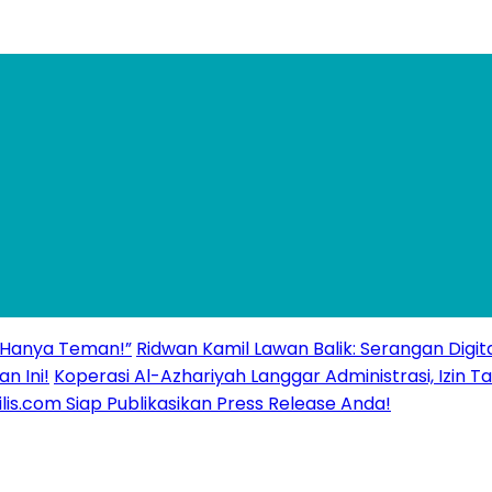
 “Hanya Teman!”
Ridwan Kamil Lawan Balik: Serangan Digita
n Ini!
Koperasi Al-Azhariyah Langgar Administrasi, Izi
ilis.com Siap Publikasikan Press Release Anda!