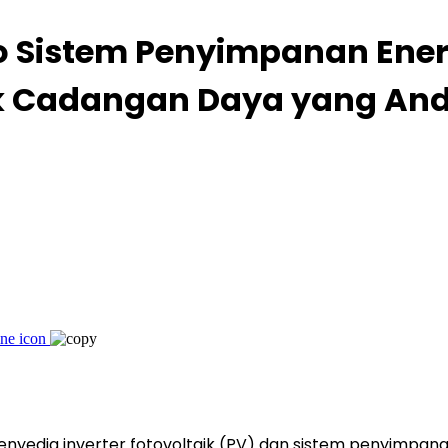
io Sistem Penyimpanan Ener
uk Cadangan Daya yang And
enyedia inverter fotovoltaik (PV) dan sistem penyimpana