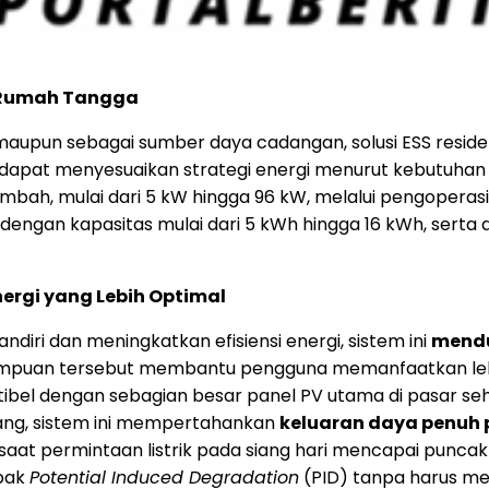
n Rumah Tangga
aupun sebagai sumber daya cadangan, solusi ESS reside
 dapat menyesuaikan strategi energi menurut kebutuhan 
mbah, mulai dari 5 kW hingga 96 kW, melalui pengoperasia
 dengan kapasitas mulai dari 5 kWh hingga 16 kWh, sert
Energi yang Lebih Optimal
iri dan meningkatkan efisiensi energi, sistem ini
mendu
mpuan tersebut membantu pengguna memanfaatkan lebih
patibel dengan sebagian besar panel PV utama di pasar seh
tang, sistem ini mempertahankan
keluaran daya penuh 
 saat permintaan listrik pada siang hari mencapai puncakn
mpak
Potential Induced Degradation
(PID) tanpa harus memu