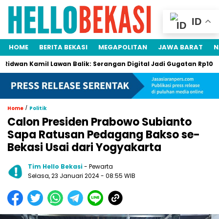
ID
HOME
BERITA BEKASI
MEGAPOLITAN
JAWA BARAT
N
n Kamil Lawan Balik: Serangan Digital Jadi Gugatan Rp105 Miliar
/
Home
Politik
Calon Presiden Prabowo Subianto
Sapa Ratusan Pedagang Bakso se-
Bekasi Usai dari Yogyakarta
Tim Hello Bekasi
- Pewarta
Selasa, 23 Januari 2024 - 08:55 WIB